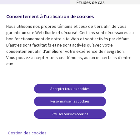
Études de cas
Événements
Suivez-nous
Consentement à l'utilisation de cookies
Nous utilisons nos propres témoins et ceux de tiers afin de vous
Social
garantir un site Web fluide et sécurisé. Certains sont nécessaires au
Media
bon fonctionnement de notre site Web et sont activés par défaut.
MAROC
D’autres sont facultatifs et ne sont activés qu’avec votre
consentement afin d’améliorer votre expérience de navigation.
Ressources
Support
Vous pouvez accepter tous ces témoins, aucun ou certains d’entre
Library
Legal
eux.
Articles
Accessibilité
Links
Morocco
Blog
Confidentialité
Morocco
Études de cas
Restrictions et
Accepter tous les cookies
conditions juridiques
Événements
Personnaliser les cookies
Centre de gestion des
Podcasts
témoins
Refuser tous les cookies
Points de vue
En voir plus
Gestion des cookies