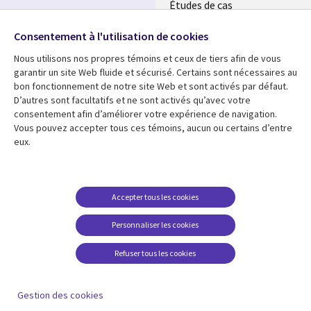
Études de cas
Événements
Suivez-nous
Consentement à l'utilisation de cookies
Nous utilisons nos propres témoins et ceux de tiers afin de vous
Social
garantir un site Web fluide et sécurisé. Certains sont nécessaires au
Media
bon fonctionnement de notre site Web et sont activés par défaut.
MAROC
D’autres sont facultatifs et ne sont activés qu’avec votre
consentement afin d’améliorer votre expérience de navigation.
Ressources
Support
Vous pouvez accepter tous ces témoins, aucun ou certains d’entre
Library
Legal
eux.
Articles
Accessibilité
Links
Morocco
Blog
Confidentialité
Morocco
Études de cas
Restrictions et
Accepter tous les cookies
conditions juridiques
Événements
Personnaliser les cookies
Centre de gestion des
Podcasts
témoins
Refuser tous les cookies
Points de vue
En voir plus
Gestion des cookies