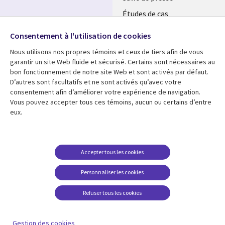
MAROC
Études de cas
Événements
Suivez-nous
Consentement à l'utilisation de cookies
Nous utilisons nos propres témoins et ceux de tiers afin de vous
Social
garantir un site Web fluide et sécurisé. Certains sont nécessaires au
Media
bon fonctionnement de notre site Web et sont activés par défaut.
MAROC
D’autres sont facultatifs et ne sont activés qu’avec votre
consentement afin d’améliorer votre expérience de navigation.
Ressources
Support
Vous pouvez accepter tous ces témoins, aucun ou certains d’entre
eux.
Library
Legal
Articles
Accessibilité
Links
Morocco
Blog
Confidentialité
Morocco
Études de cas
Restrictions et
Accepter tous les cookies
conditions juridiques
Événements
Personnaliser les cookies
Centre de gestion des
Podcasts
témoins
Refuser tous les cookies
Points de vue
En voir plus
Gestion des cookies