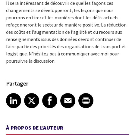
Il sera intéressant de découvrir de quelles façons ces
changements se développeront, les leçons que nous
pourrons en tirer et les manières dont les défis actuels
refaçonneront le secteur de manière positive. La réduction
des coûts et l’augmentation de l’agilité et du recours aux
renseignements issus des données devront continuer de
faire partie des priorités des organisations de transport et
logistique. N’hésitez pas à communiquer avec moi pour
poursuivre la discussion.
Partager
Share article on LinkedIn
Share article on X
Share article on Facebook
Share article on Email
Share article on Print
LinkedIn
X
Facebook
Email
Print
À PROPOS DE L’AUTEUR