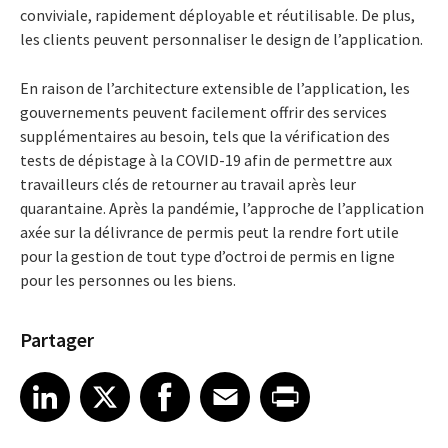
conviviale, rapidement déployable et réutilisable. De plus,
les clients peuvent personnaliser le design de l’application.
En raison de l’architecture extensible de l’application, les
gouvernements peuvent facilement offrir des services
supplémentaires au besoin, tels que la vérification des
tests de dépistage à la COVID-19 afin de permettre aux
travailleurs clés de retourner au travail après leur
quarantaine. Après la pandémie, l’approche de l’application
axée sur la délivrance de permis peut la rendre fort utile
pour la gestion de tout type d’octroi de permis en ligne
pour les personnes ou les biens.
Partager
Share article on LinkedIn
Share article on X
Share article on Facebook
Share article on Email
Share article on Print
LinkedIn
X
Facebook
Email
Print