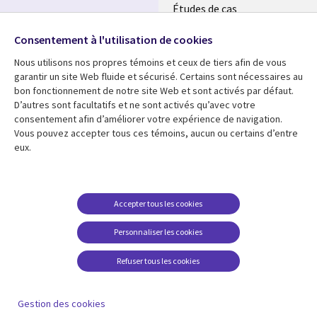
Études de cas
Événements
Suivez-nous
Consentement à l'utilisation de cookies
Nous utilisons nos propres témoins et ceux de tiers afin de vous
Social
garantir un site Web fluide et sécurisé. Certains sont nécessaires au
Media
bon fonctionnement de notre site Web et sont activés par défaut.
MAROC
D’autres sont facultatifs et ne sont activés qu’avec votre
consentement afin d’améliorer votre expérience de navigation.
Ressources
Support
Vous pouvez accepter tous ces témoins, aucun ou certains d’entre
eux.
Library
Legal
Articles
Accessibilité
Links
Morocco
Blog
Confidentialité
Morocco
Études de cas
Restrictions et
Accepter tous les cookies
conditions juridiques
Événements
Personnaliser les cookies
Centre de gestion des
Podcasts
témoins
Refuser tous les cookies
Points de vue
En voir plus
Gestion des cookies