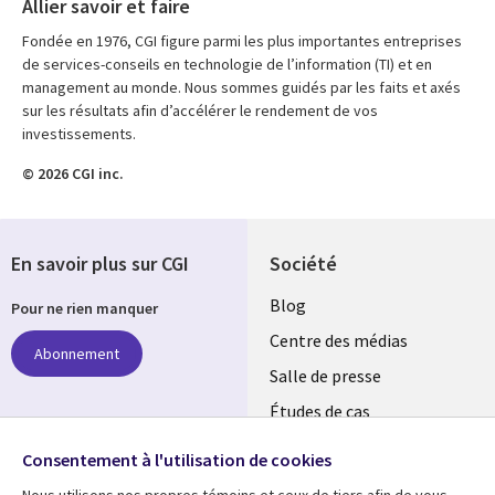
Allier savoir et faire
Fondée en 1976, CGI figure parmi les plus importantes entreprises
de services-conseils en technologie de l’information (TI) et en
management au monde. Nous sommes guidés par les faits et axés
sur les résultats afin d’accélérer le rendement de vos
investissements.
© 2026 CGI inc.
En savoir plus sur CGI
Société
Useful
Blog
Pour ne rien manquer
links
Centre des médias
Abonnement
LUXEMBOURG
Salle de presse
Études de cas
Événements
Suivez-nous
Consentement à l'utilisation de cookies
Nous utilisons nos propres témoins et ceux de tiers afin de vous