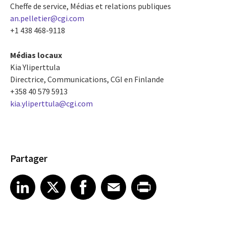
Cheffe de service, Médias et relations publiques
an.pelletier@cgi.com
+1 438 468-9118
Médias locaux
Kia Yliperttula
Directrice, Communications, CGI en Finlande
+358 40 579 5913
kia.yliperttula@cgi.com
Partager
Share article on LinkedIn
Share article on X
Share article on Facebook
Share article on Email
Share article on Print
LinkedIn
X
Facebook
Email
Print