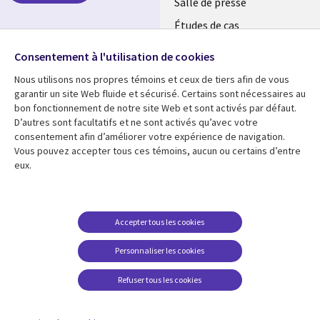
LUXEMBOURG
Salle de presse
Études de cas
Événements
Suivez-nous
Consentement à l'utilisation de cookies
Nous utilisons nos propres témoins et ceux de tiers afin de vous
Social
garantir un site Web fluide et sécurisé. Certains sont nécessaires au
Media
bon fonctionnement de notre site Web et sont activés par défaut.
LUXEMBOURG
D’autres sont facultatifs et ne sont activés qu’avec votre
consentement afin d’améliorer votre expérience de navigation.
Ressources
Support
Vous pouvez accepter tous ces témoins, aucun ou certains d’entre
eux.
Library
Legal
Articles
Restrictions et
conditions juridiques
Links
SECTIONS
Blog
Confidentialité
SECTIONS
FR
Études de cas
Accepter tous les cookies
Accessibilité
Podcasts
FR
Personnaliser les cookies
Données personnelles
Points de vue
Centre de gestion des
Refuser tous les cookies
Événements
témoins
En voir plus