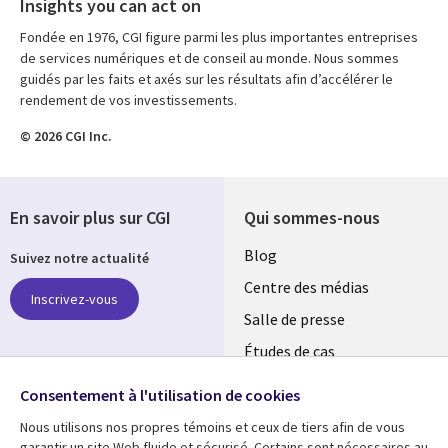
Insights you can act on
Fondée en 1976, CGI figure parmi les plus importantes entreprises
de services numériques et de conseil au monde. Nous sommes
guidés par les faits et axés sur les résultats afin d’accélérer le
rendement de vos investissements.
© 2026 CGI Inc.
En savoir plus sur CGI
Qui sommes-nous
Useful
Blog
Suivez notre actualité
links
Centre des médias
Inscrivez-vous
LUXEMBOURG
Salle de presse
Études de cas
Retrouvez-nous sur les
Événements
réseaux
Consentement à l'utilisation de cookies
Nous utilisons nos propres témoins et ceux de tiers afin de vous
Social
garantir un site Web fluide et sécurisé. Certains sont nécessaires au