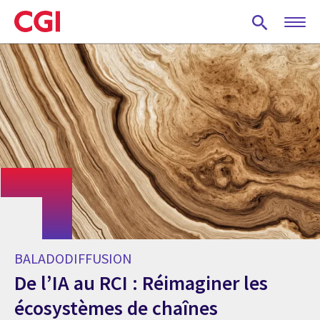
Skip
to
main
content
BALADODIFFUSION
De l’IA au RCI : Réimaginer les
écosystèmes de chaînes