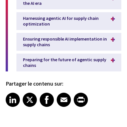
the AI era
Harnessing agentic AI for supply chain
optimization
Ensuring responsible AI implementation in
supply chains
Preparing for the future of agentic supply
chains
Partager le contenu sur:
Share article on LinkedIn
Share article on X
Share article on Facebook
Share article on Email
Share article on Print
LinkedIn
X
Facebook
Email
Print