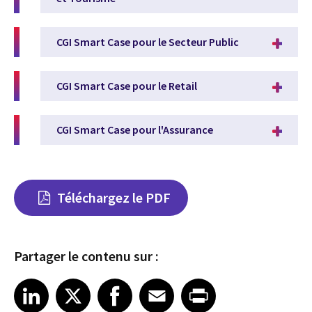
CGI Smart Case pour le Secteur Public
CGI Smart Case pour le Retail
CGI Smart Case pour l'Assurance
Téléchargez le PDF
Partager le contenu sur :
Share article on LinkedIn
Share article on X
Share article on Facebook
Share article on Email
Share article on Print
LinkedIn
X
Facebook
Email
Print