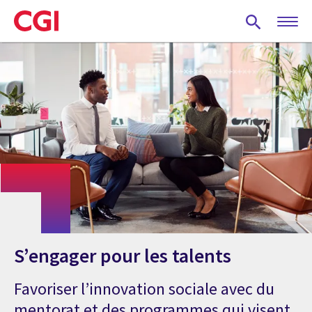
Skip
to
main
content
S’engager pour les talents
Favoriser l’innovation sociale avec du
mentorat et des programmes qui visent