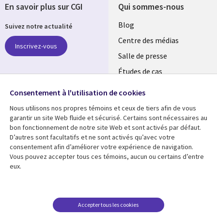
En savoir plus sur CGI
Qui sommes-nous
Useful
Blog
Suivez notre actualité
links
Centre des médias
Inscrivez-vous
LUXEMBOURG
Salle de presse
Études de cas
Retrouvez-nous sur les
Événements
réseaux
Consentement à l'utilisation de cookies
Nous utilisons nos propres témoins et ceux de tiers afin de vous
Social
garantir un site Web fluide et sécurisé. Certains sont nécessaires au
Media
bon fonctionnement de notre site Web et sont activés par défaut.
LUXEMBOURG
D’autres sont facultatifs et ne sont activés qu’avec votre
consentement afin d’améliorer votre expérience de navigation.
Ressources
Support
Vous pouvez accepter tous ces témoins, aucun ou certains d’entre
eux.
Library
Legal
Articles
Restrictions et
conditions juridiques
Links
SECTIONS
Blog
Confidentialité
SECTIONS
FR
Études de cas
Accepter tous les cookies
Accessibilité
Podcasts