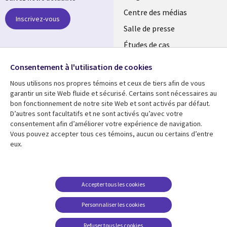
links
Centre des médias
Inscrivez-vous
LUXEMBOURG
Salle de presse
Études de cas
Retrouvez-nous sur les
Événements
réseaux
Consentement à l'utilisation de cookies
Nous utilisons nos propres témoins et ceux de tiers afin de vous
Social
garantir un site Web fluide et sécurisé. Certains sont nécessaires au
Media
bon fonctionnement de notre site Web et sont activés par défaut.
LUXEMBOURG
D’autres sont facultatifs et ne sont activés qu’avec votre
consentement afin d’améliorer votre expérience de navigation.
Ressources
Support
Vous pouvez accepter tous ces témoins, aucun ou certains d’entre
eux.
Library
Legal
Articles
Restrictions et
conditions juridiques
Links
SECTIONS
Blog
Confidentialité
SECTIONS
FR
Études de cas
Accepter tous les cookies
Accessibilité
Podcasts
FR
Personnaliser les cookies
Données personnelles
Points de vue
Centre de gestion des
Refuser tous les cookies