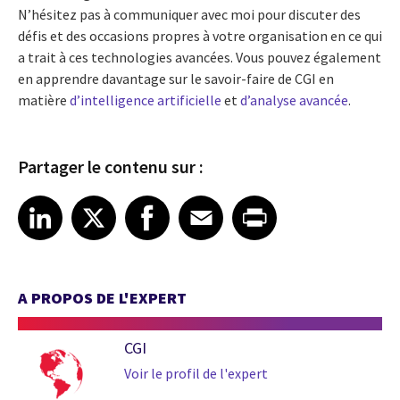
N’hésitez pas à communiquer avec moi pour discuter des
défis et des occasions propres à votre organisation en ce qui
a trait à ces technologies avancées. Vous pouvez également
en apprendre davantage sur le savoir-faire de CGI en
matière
d’intelligence artificielle
et
d’analyse avancée
.
Partager le contenu sur :
Share article on LinkedIn
Share article on X
Share article on Facebook
Share article on Email
Share article on Print
LinkedIn
X
Facebook
Email
Print
A PROPOS DE L'EXPERT
CGI
Voir le profil de l'expert