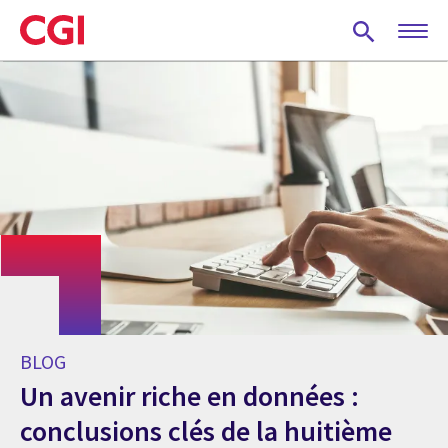
Skip
to
main
content
BLOG
Un avenir riche en données :
conclusions clés de la huitième