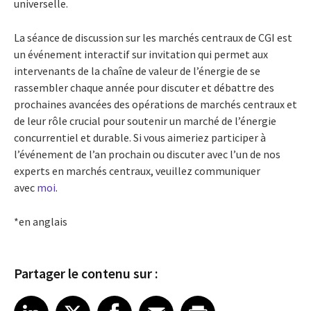
universelle.
La séance de discussion sur les marchés centraux de CGI est
un événement interactif sur invitation qui permet aux
intervenants de la chaîne de valeur de l’énergie de se
rassembler chaque année pour discuter et débattre des
prochaines avancées des opérations de marchés centraux et
de leur rôle crucial pour soutenir un marché de l’énergie
concurrentiel et durable. Si vous aimeriez participer à
l’événement de l’an prochain ou discuter avec l’un de nos
experts en marchés centraux, veuillez communiquer
avec
moi
.
*en anglais
Partager le contenu sur :
Share article on LinkedIn
Share article on X
Share article on Facebook
Share article on Email
Share article on Print
LinkedIn
X
Facebook
Email
Print