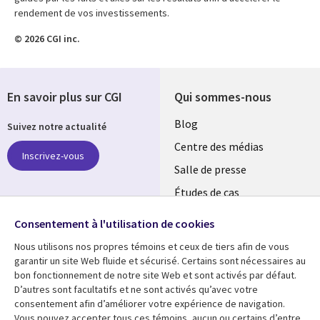
rendement de vos investissements.
© 2026 CGI inc.
En savoir plus sur CGI
Qui sommes-nous
Useful
Blog
Suivez notre actualité
links
Centre des médias
Inscrivez-vous
LUXEMBOURG
Salle de presse
Études de cas
Retrouvez-nous sur les
Événements
réseaux
Consentement à l'utilisation de cookies
Nous utilisons nos propres témoins et ceux de tiers afin de vous
Social
garantir un site Web fluide et sécurisé. Certains sont nécessaires au
Media
bon fonctionnement de notre site Web et sont activés par défaut.
LUXEMBOURG
D’autres sont facultatifs et ne sont activés qu’avec votre
consentement afin d’améliorer votre expérience de navigation.
Ressources
Support
Vous pouvez accepter tous ces témoins, aucun ou certains d’entre