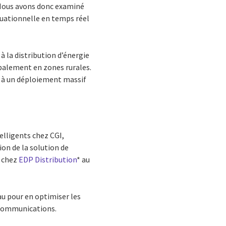
. Nous avons donc examiné
uationnelle en temps réel
à la distribution d’énergie
cipalement en zones rurales.
er à un déploiement massif
elligents chez CGI,
ion de la solution de
e chez
EDP Distribution
* au
au pour en optimiser les
s communications.