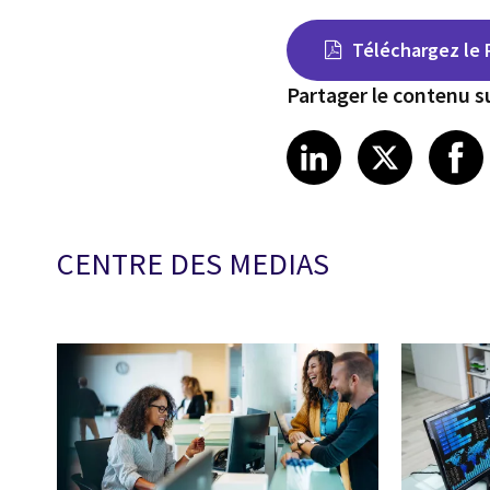
Téléchargez le 
Partager le contenu su
Share on Link
Share on
Sha
LinkedIn
X
CENTRE DES MEDIAS