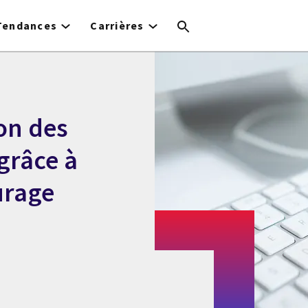
Tendances
Carrières
on des
grâce à
urage