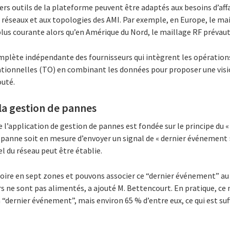
ers outils de la plateforme peuvent être adaptés aux besoins d’aff
ux réseaux et aux topologies des AMI. Par exemple, en Europe, le ma
 plus courante alors qu’en Amérique du Nord, le maillage RF prévaut
complète indépendante des fournisseurs qui intègrent les opératio
ationnelles (TO) en combinant les données pour proposer une vi
outé.
 la gestion de pannes
 l’application de gestion de pannes est fondée sur le principe du 
panne soit en mesure d’envoyer un signal de « dernier événement »
l du réseau peut être établie.
itoire en sept zones et pouvons associer ce “dernier événement” au
 ne sont pas alimentés, a ajouté M. Bettencourt. En pratique, ce 
“dernier événement”, mais environ 65 % d’entre eux, ce qui est suff