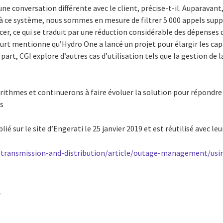
ne conversation différente avec le client, précise-t-il. Auparavan
e à ce système, nous sommes en mesure de filtrer 5 000 appels supp
cer, ce qui se traduit par une réduction considérable des dépenses d
urt mentionne qu’Hydro One a lancé un projet pour élargir les capa
part, CGI explore d’autres cas d’utilisation tels que la gestion de 
orithmes et continuerons à faire évoluer la solution pour répondre 
is
lié sur le site d’Engerati le 25 janvier 2019 et est réutilisé avec le
/transmission-and-distribution/article/outage-management/us