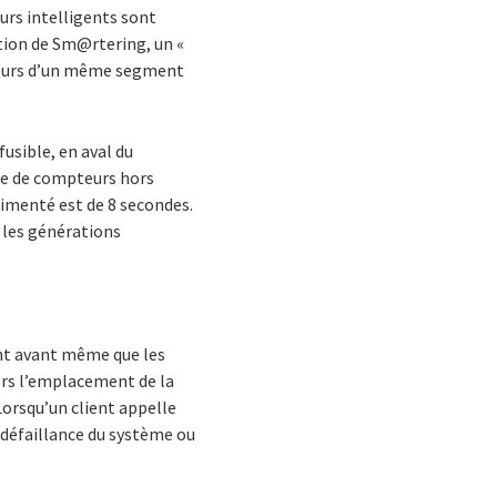
eurs intelligents sont
tion de Sm@rtering, un «
pteurs d’un même segment
fusible, en aval du
ise de compteurs hors
limenté est de 8 secondes.
 les générations
ent avant même que les
vers l’emplacement de la
Lorsqu’un client appelle
e défaillance du système ou