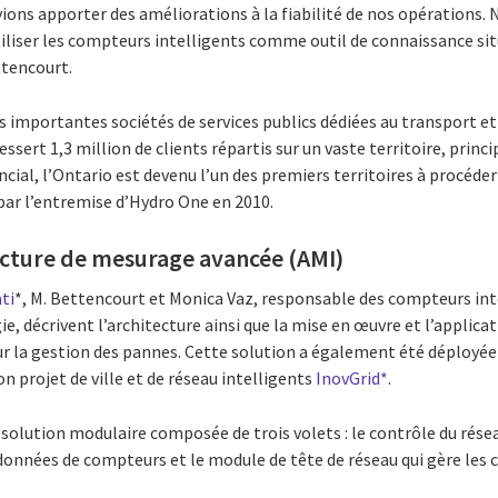
vions apporter des améliorations à la fiabilité de nos opérations
iser les compteurs intelligents comme outil de connaissance sit
ttencourt.
s importantes sociétés de services publics dédiées au transport et 
ssert 1,3 million de clients répartis sur un vaste territoire, prin
cial, l’Ontario est devenu l’un des premiers territoires à procéd
par l’entremise d’Hydro One en 2010.
ucture de mesurage avancée (AMI)
ti
*, M. Bettencourt et Monica Vaz, responsable des compteurs int
e, décrivent l’architecture ainsi que la mise en œuvre et l’applicat
r la gestion des pannes. Cette solution a également été déployé
n projet de ville et de réseau intelligents
InovGrid*
.
solution modulaire composée de trois volets : le contrôle du rése
 données de compteurs et le module de tête de réseau qui gère le