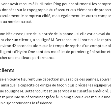
uvent avoir recours à l’utilitaire Ping pour confirmer si les compt
x données sur la topographie du réseau et aux éléments de protec
non seulement le compteur ciblé, mais également les autres com
s au nord et au sud.
ne idée assez juste de la portée de la panne – si elle est en aval du 
 chez un client », a souligné M. Bettencourt. Il note que la repr
nviron 42 secondes alors que le temps de reprise d’un compteur a
elligents d’Hydro One sont des modèles de première génération et
icher une meilleure performance.
clients
mise en œuvre figurent une détection plus rapide des pannes, souv
 ainsi que la capacité de diriger de façon plus précise les équipes 
e souligne M. Bettencourt est un service à la clientèle amélioré. 
 est possible de déterminer grâce à un ping si celle-ci est due à un
un disjoncteur dans la résidence.