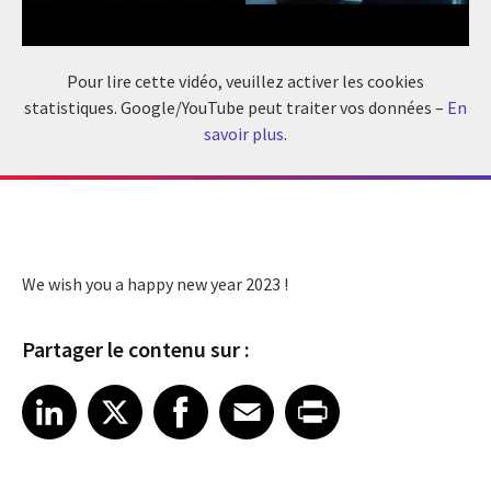
Pour lire cette vidéo, veuillez activer les cookies
statistiques. Google/YouTube peut traiter vos données –
En
savoir plus
.
We wish you a happy new year 2023 !
Partager le contenu sur :
Share article on LinkedIn
Share article on X
Share article on Facebook
Share article on Email
Share article on Print
LinkedIn
X
Facebook
Email
Print