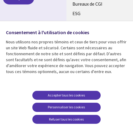
CANADA
Bureaux de CGI
ESG
FR
Alliances
SUIVEZ-NOUS
Consentement à l'utilisation de cookies
Social
Nous utilisons nos propres témoins et ceux de tiers pour vous offrir
Media
un site Web fluide et sécurisé. Certains sont nécessaires au
CANADA
fonctionnement de notre site et sont définis par défaut. D'autres
sont facultatifs et ne sont définis qu'avec votre consentement, afin
Ressources
Support
d'améliorer votre expérience de navigation. Vous pouvez accepter
tous ces témoins optionnels, aucun ou certains d'entre eux.
Library
Legal
Articles
Restrictions et
conditions juridiques
Links
CANADA
Blogues
Confidentialité
CANADA
FR
Communiqués
Accepter tous les cookies
Accessibilité
Études de cas
FR
Personnaliser les cookies
Centre de gestion des
Événements
témoins
Refuser tous les cookies
Points de vue
En voir plus