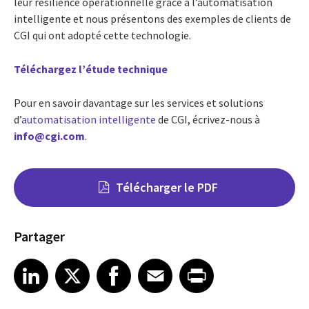
leur résilience opérationnelle grâce à l’automatisation
intelligente et nous présentons des exemples de clients de
CGI qui ont adopté cette technologie.
Téléchargez l’étude technique
Pour en savoir davantage sur les services et solutions
d’
automatisation intelligente
de CGI, écrivez-nous à
info@cgi.com
.
Télécharger le PDF
Partager
Share on LinkedIn
Share on X
Share on Facebook
Share on Email
Share on Print
LinkedIn
X
Facebook
Email
Print