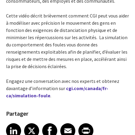
consommateurs, des employés et des communautés.
Cette vidéo décrit brièvement comment CGI peut vous aider
à modéliser avec précision le mouvement des gens en
fonction des exigences de distanciation physique et de
minimiser les répercussions sur les activités. La simulation
du comportement des foules vous donne des
renseignements exploitables afin de planifier, d’évaluer les
risques et de mettre des mesures en place, accélérant ainsi
la prise de décisions éclairées.
Engagez une conversation avec nos experts et obtenez
davantage d’information sur
cgi.com/canada/fr-
ca/simulation-foule
.
Partager
Share article on LinkedIn
Share article on X
Share article on Facebook
Share article on Email
Share article on Print
LinkedIn
X
Facebook
Email
Print