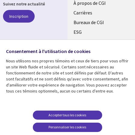
Useful
À propos de CGI
Suivez notre actualité
links
Carrières
Inscription
CANADA
Bureaux de CGI
ESG
FR
Alliances
SUIVEZ-NOUS
Consentement à l'utilisation de cookies
Social
Nous utilisons nos propres témoins et ceux de tiers pour vous offrir
Media
un site Web fluide et sécurisé. Certains sont nécessaires au
CANADA
fonctionnement de notre site et sont définis par défaut. D'autres
sont facultatifs et ne sont définis qu'avec votre consentement, afin
Ressources
Support
d'améliorer votre expérience de navigation. Vous pouvez accepter
tous ces témoins optionnels, aucun ou certains d'entre eux.
Library
Legal
Articles
Restrictions et
conditions juridiques
Links
CANADA
Blogues
Confidentialité
CANADA
FR
Communiqués
Accepter tous les cookies
Accessibilité
Études de cas
FR
Personnaliser les cookies
Centre de gestion des
Événements