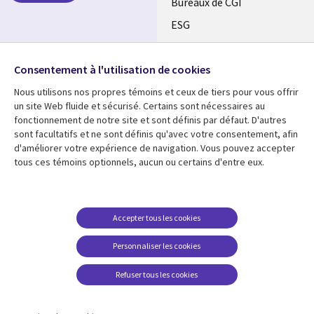
CANADA
Bureaux de CGI
ESG
FR
Alliances
SUIVEZ-NOUS
Consentement à l'utilisation de cookies
Social
Nous utilisons nos propres témoins et ceux de tiers pour vous offrir
Media
un site Web fluide et sécurisé. Certains sont nécessaires au
CANADA
fonctionnement de notre site et sont définis par défaut. D'autres
sont facultatifs et ne sont définis qu'avec votre consentement, afin
Ressources
Support
d'améliorer votre expérience de navigation. Vous pouvez accepter
tous ces témoins optionnels, aucun ou certains d'entre eux.
Library
Legal
Articles
Restrictions et
conditions juridiques
Links
CANADA
Blogues
Confidentialité
CANADA
FR
Communiqués
Accepter tous les cookies
Accessibilité
Études de cas
FR
Personnaliser les cookies
Centre de gestion des
Événements
témoins
Refuser tous les cookies
Points de vue
En voir plus