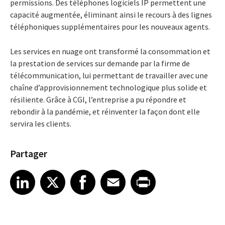
permissions. Des téléphones logiciels IP permettent une
capacité augmentée, éliminant ainsi le recours à des lignes
téléphoniques supplémentaires pour les nouveaux agents.
Les services en nuage ont transformé la consommation et
la prestation de services sur demande par la firme de
télécommunication, lui permettant de travailler avec une
chaîne d’approvisionnement technologique plus solide et
résiliente. Grâce à CGI, l’entreprise a pu répondre et
rebondir à la pandémie, et réinventer la façon dont elle
servira les clients.
Partager
Share article on LinkedIn
Share article on X
Share article on Facebook
Share article on Email
Share article on Print
LinkedIn
X
Facebook
Email
Print