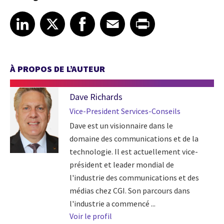
Share article on LinkedIn
Share article on X
Share article on Facebook
Share article on Email
Share article on Print
LinkedIn
X
Facebook
Email
Print
À PROPOS DE L’AUTEUR
Dave Richards
Vice-President Services-Conseils
Dave est un visionnaire dans le
domaine des communications et de la
technologie. Il est actuellement vice-
président et leader mondial de
l'industrie des communications et des
médias chez CGI. Son parcours dans
l'industrie a commencé ...
Voir le profil