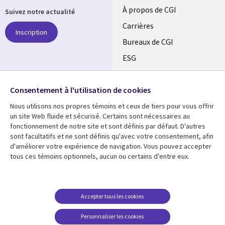
Useful
À propos de CGI
Suivez notre actualité
links
Carrières
Inscription
CANADA
Bureaux de CGI
ESG
FR
Alliances
SUIVEZ-NOUS
Consentement à l'utilisation de cookies
Social
Nous utilisons nos propres témoins et ceux de tiers pour vous offrir
Media
un site Web fluide et sécurisé. Certains sont nécessaires au
CANADA
fonctionnement de notre site et sont définis par défaut. D'autres
sont facultatifs et ne sont définis qu'avec votre consentement, afin
Ressources
Support
d'améliorer votre expérience de navigation. Vous pouvez accepter
tous ces témoins optionnels, aucun ou certains d'entre eux.
Library
Legal
Articles
Restrictions et
conditions juridiques
Links
CANADA
Blogues
Confidentialité
CANADA
FR
Communiqués
Accepter tous les cookies
Accessibilité
Études de cas
FR
Personnaliser les cookies
Centre de gestion des
Événements