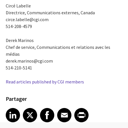
Circé Labelle
Directrice, Communications externes, Canada
circe.labelle@cgi.com
514-208-4579
Derek Marinos
Chef de service, Communications et relations avec les
médias
derek.marinos@cgi.com
514-210-5141
Read articles published by CGI members
Partager
Share article on LinkedIn
Share article on X
Share article on Facebook
Share article on Email
Share article on Print
LinkedIn
X
Facebook
Email
Print