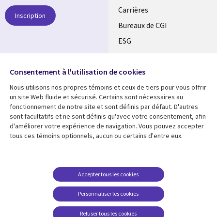
links
Carrières
Inscription
CANADA
Bureaux de CGI
ESG
FR
Alliances
SUIVEZ-NOUS
Consentement à l'utilisation de cookies
Social
Nous utilisons nos propres témoins et ceux de tiers pour vous offrir
Media
un site Web fluide et sécurisé. Certains sont nécessaires au
CANADA
fonctionnement de notre site et sont définis par défaut. D'autres
sont facultatifs et ne sont définis qu'avec votre consentement, afin
Ressources
Support
d'améliorer votre expérience de navigation. Vous pouvez accepter
tous ces témoins optionnels, aucun ou certains d'entre eux.
Library
Legal
Articles
Restrictions et
conditions juridiques
Links
CANADA
Blogues
Confidentialité
CANADA
FR
Communiqués
Accepter tous les cookies
Accessibilité
Études de cas
FR
Personnaliser les cookies
Centre de gestion des
Événements
témoins
Refuser tous les cookies
Points de vue