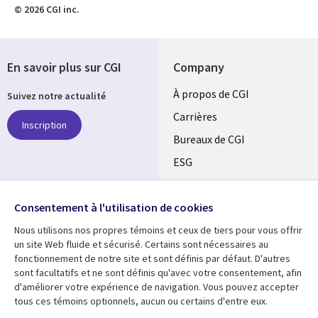
© 2026 CGI inc.
En savoir plus sur CGI
Company
Useful
À propos de CGI
Suivez notre actualité
links
Carrières
Inscription
CANADA
Bureaux de CGI
ESG
FR
Alliances
SUIVEZ-NOUS
Consentement à l'utilisation de cookies
Social
Nous utilisons nos propres témoins et ceux de tiers pour vous offrir
Media
un site Web fluide et sécurisé. Certains sont nécessaires au
CANADA
fonctionnement de notre site et sont définis par défaut. D'autres
sont facultatifs et ne sont définis qu'avec votre consentement, afin
Ressources
Support
d'améliorer votre expérience de navigation. Vous pouvez accepter
tous ces témoins optionnels, aucun ou certains d'entre eux.
Library
Legal
Articles
Restrictions et