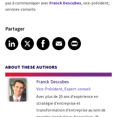
pas à communiquer avec
Franck Descubes
, vice-président,
services-conseils.
Partager
Share article on LinkedIn
Share article on X
Share article on Facebook
Share article on Email
Share article on Print
LinkedIn
X
Facebook
Email
Print
ABOUT THESE AUTHORS
Franck Descubes
Vice-Président, Expert-conseil
Avec plus de 20 ans d'expérience en
stratégie d'entreprise et
transformation d'entreprise au sein de
grandes institutions financières, M.