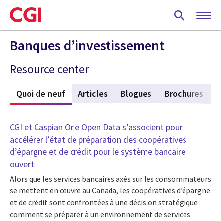
Skip
to
main
content
Banques d’investissement
Resource center
Quoi de neuf
(active tab)
Articles
Blogues
Brochures
C
CGI et Caspian One Open Data s’associent pour
accélérer l’état de préparation des coopératives
d’épargne et de crédit pour le système bancaire
ouvert
Alors que les services bancaires axés sur les consommateurs
se mettent en œuvre au Canada, les coopératives d’épargne
et de crédit sont confrontées à une décision stratégique :
comment se préparer à un environnement de services