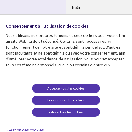
ESG
FR
Alliances
SUIVEZ-NOUS
Consentement à l'utilisation de cookies
Social
Nous utilisons nos propres témoins et ceux de tiers pour vous offrir
Media
un site Web fluide et sécurisé. Certains sont nécessaires au
CANADA
fonctionnement de notre site et sont définis par défaut. D'autres
sont facultatifs et ne sont définis qu'avec votre consentement, afin
Ressources
Support
d'améliorer votre expérience de navigation. Vous pouvez accepter
Library
tous ces témoins optionnels, aucun ou certains d'entre eux.
Legal
Articles
Restrictions et
conditions juridiques
Links
CANADA
Blogues
Confidentialité
CANADA
FR
Communiqués
Accepter tous les cookies
Accessibilité
Études de cas
FR
Personnaliser les cookies
Centre de gestion des
Événements
témoins
Refuser tous les cookies
Points de vue
En voir plus
Gestion des cookies