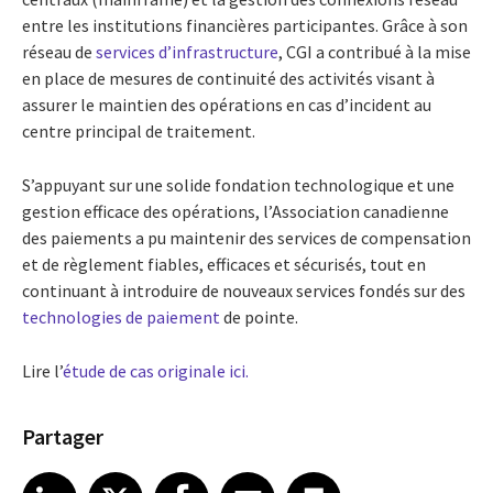
entre les institutions financières participantes. Grâce à son
réseau de
services d’infrastructure
, CGI a contribué à la mise
en place de mesures de continuité des activités visant à
assurer le maintien des opérations en cas d’incident au
centre principal de traitement.
S’appuyant sur une solide fondation technologique et une
gestion efficace des opérations, l’Association canadienne
des paiements a pu maintenir des services de compensation
et de règlement fiables, efficaces et sécurisés, tout en
continuant à introduire de nouveaux services fondés sur des
technologies de paiement
de pointe.
Lire l’
étude de cas originale ici.
Partager
Share article on LinkedIn
Share article on X
Share article on Facebook
Share article on Email
Share article on Print
LinkedIn
X
Facebook
Email
Print