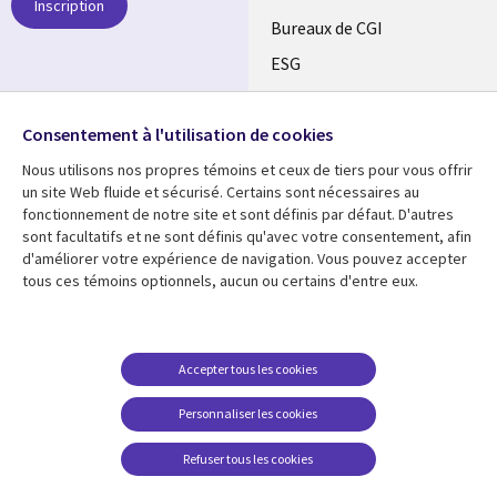
Inscription
CANADA
Bureaux de CGI
ESG
FR
Alliances
SUIVEZ-NOUS
Consentement à l'utilisation de cookies
Social
Nous utilisons nos propres témoins et ceux de tiers pour vous offrir
Media
un site Web fluide et sécurisé. Certains sont nécessaires au
CANADA
fonctionnement de notre site et sont définis par défaut. D'autres
sont facultatifs et ne sont définis qu'avec votre consentement, afin
Ressources
Support
d'améliorer votre expérience de navigation. Vous pouvez accepter
tous ces témoins optionnels, aucun ou certains d'entre eux.
Library
Legal
Articles
Restrictions et
conditions juridiques
Links
CANADA
Blogues
Confidentialité
CANADA
FR
Communiqués
Accepter tous les cookies
Accessibilité
Études de cas
FR
Personnaliser les cookies
Centre de gestion des
Événements
témoins
Refuser tous les cookies
Points de vue