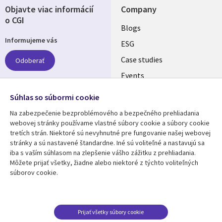
Objavte viac informácií
Company
o CGI
Useful
Blogs
Informujeme vás
links
ESG
SLOVAKIA
Case studies
Odoberať
Events
Media center
Follow us
Súhlas so súbormi cookie
Newsroom
Na zabezpečenie bezproblémového a bezpečného prehliadania
Social
webovej stránky používame vlastné súbory cookie a súbory cookie
Media
tretích strán. Niektoré sú nevyhnutné pre fungovanie našej webovej
SLOVAKIA
stránky a sú nastavené štandardne. Iné sú voliteľné a nastavujú sa
iba s vaším súhlasom na zlepšenie vášho zážitku z prehliadania.
Resource center
Support
Môžete prijať všetky, žiadne alebo niektoré z týchto voliteľných
súborov cookie.
Library
Legal
Articles
Privacy
Links
SLOVAKIA
Blogs
Cookie Consent
SLOVAKIA
Case studies
Prijať všetky súbory cookie