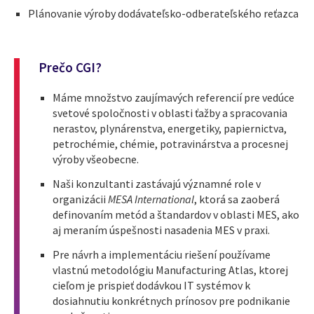
Plánovanie výroby dodávateľsko-odberateľského reťazca
Prečo CGI?
Máme množstvo zaujímavých referencií pre vedúce
svetové spoločnosti v oblasti ťažby a spracovania
nerastov, plynárenstva, energetiky, papiernictva,
petrochémie, chémie, potravinárstva a procesnej
výroby všeobecne.
Naši konzultanti zastávajú významné role v
organizácii
MESA International
, ktorá sa zaoberá
definovaním metód a štandardov v oblasti MES, ako
aj meraním úspešnosti nasadenia MES v praxi.
Pre návrh a implementáciu riešení používame
vlastnú metodológiu Manufacturing Atlas, ktorej
cieľom je prispieť dodávkou IT systémov k
dosiahnutiu konkrétnych prínosov pre podnikanie