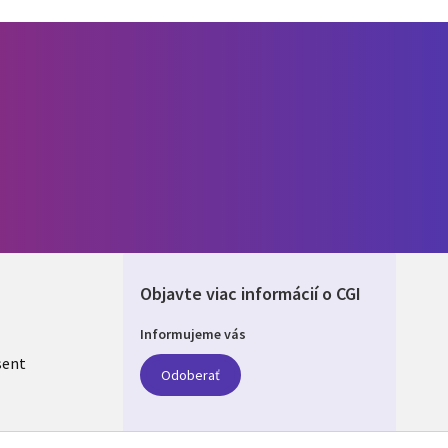
Objavte viac informácií o CGI
Informujeme vás
KIA
sent
Odoberať