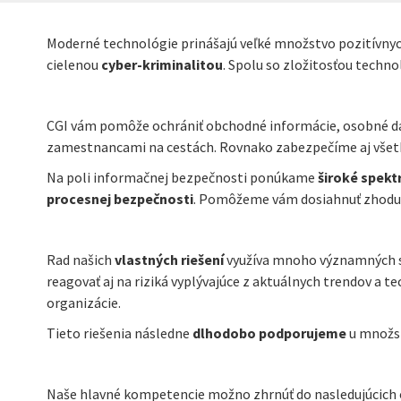
Moderné technológie prinášajú veľké množstvo pozitívnych
cielenou
cyber-kriminalitou
. Spolu so zložitosťou techno
CGI vám pomôže ochrániť obchodné informácie, osobné dát
zamestnancami na cestách. Rovnako zabezpečíme aj všetky 
Na poli informačnej bezpečnosti ponúkame
široké spekt
procesnej bezpečnosti
. Pomôžeme vám dosiahnuť zhodu s
Rad našich
vlastných riešení
využíva mnoho významných sp
reagovať aj na riziká vyplývajúce z aktuálnych trendov a te
organizácie.
Tieto riešenia následne
dlhodobo podporujeme
u množst
Naše hlavné kompetencie možno zhrnúť do nasledujúcich o