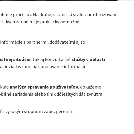
lenie procesov. Na druhej strane sú stále viac ohrozované
entských zariadení je prakticky nemožné.
nformácie s partnermi, dodávateľmi aj so
stnej situácie
, tak aj konzultačné
služby v oblasti
 požiadavkami na spracovanie informácií.
íklad
analýza správania používateľov
, dokážeme
mobilné zariadenia alebo únik dôležitých dát zvnútra
ať s vysokým stupňom zabezpečenia.