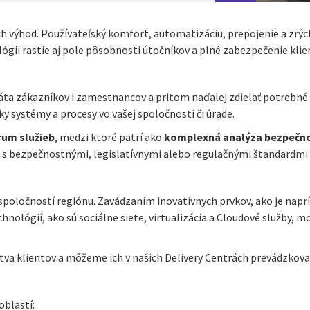
 výhod. Používateľský komfort, automatizáciu, prepojenie a zrých
lógii rastie aj pole pôsobnosti útočníkov a plné zabezpečenie kli
a zákazníkov i zamestnancov a pritom naďalej zdielať potrebné i
systémy a procesy vo vašej spoločnosti či úrade.
rum služieb
, medzi ktoré patrí ako
komplexná analýza bezpečno
 bezpečnostnými, legislatívnymi alebo regulačnými štandardmi a
oločností regiónu. Zavádzaním inovatívnych prvkov, ako je napr
chnológií, ako sú sociálne siete, virtualizácia a Cloudové služby, 
va klientov a môžeme ich v našich Delivery Centrách prevádzkov
blastí: