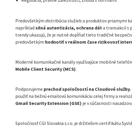
Regulácia, právne záležitosti, zhoda s normami
Predovšetkým distribúcia služieb a produktov priamymi kan
napríklad
silná autentizácia, ochrana dát
a transakcií s
trendy ukazujú, že je nutné dopĺňať tieto tradičné bezpeč
predovšetkým
hodnotiť v reálnom čase rizikovosť inter
Moderné komunikačné kanály využívajúce mobilné telefóny 
Mobile Client Security (MCS)
.
Podporujeme
prechod spoločností na Cloudové služby.
použiť na bežnú emailovú komunikáciu celej firmy a realizá
Gmail Security Extension (GSE)
je v súčasnosti nasadzov
Spoločnosť CGI Slovakia s.r.o. je držiteľom certifikátu S