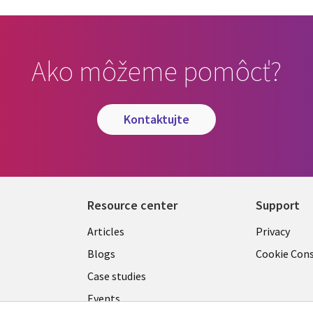
Ako môžeme pomôcť?
kontaktujte
Resource center
Support
Library
Legal
Articles
Privacy
Links
SLOVA
Blogs
Cookie Con
SLOVAKIA
Case studies
Events