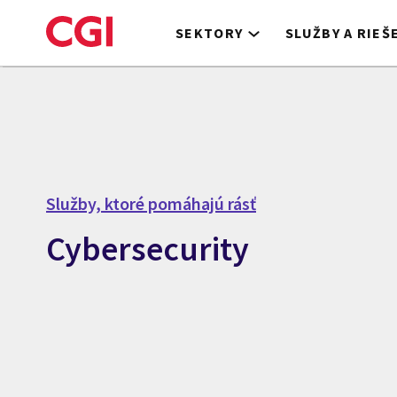
Skip
to
SEKTORY
SLUŽBY A RIEŠ
main
content
Služby, ktoré pomáhajú rásť
Cybersecurity