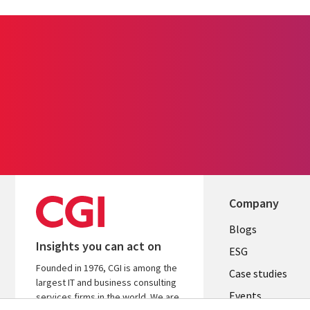
Company
Useful
Blogs
Insights you can act on
links
ESG
Founded in 1976, CGI is among the
SLOVAKIA
Case studies
largest IT and business consulting
Events
services firms in the world. We are