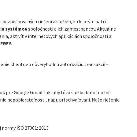
d bezpečnostných riešení a služieb, ku ktorým patrí
ie systémov
spoločností a ich zamestnancov. Aktuálne
nia, aktivít v internetových aplikáciách spoločnosti a
CERES
.
nie klientov a dôveryhodnú autorizáciu transakcií –
k pre Google Gmail tak, aby túto službu bolo možné
ie nepopierateľnosti, napr. pri schvaľovaní. Naše riešenie
j normy ISO 27001: 2013