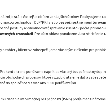
álmi je stále častejšie cieľom vonkajších útokov. Poskytujeme ra
 pomocou technológií DLP/PKI alebo
bezpečnostné monitorovan
nostné postupy a vyhodnocovať správanie klientov počas prihlasova
netových transakcií
. Pre túto oblasť ponúkame vlastné riešenie
a tablety klientov zabezpečujeme vlastným riešením pre prihláse
Pre tento trend ponúkame napríklad vlastný bezpečnostný doplno
ciu obchodných procesov, ktoré vyžadujú utajenie dát a zabezpečen
ané do spoločnosti s viac ako 6000 používateľmi.
ystému riadenia informačnej bezpečnosti (ISMS) podľa medzinárodne