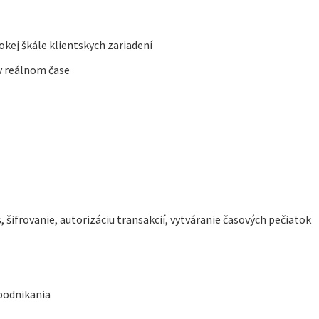
kej škále klientskych zariadení
 v reálnom čase
, šifrovanie, autorizáciu transakcií, vytváranie časových pečiatok
 podnikania