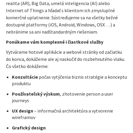
realita (AR), Big Data, umelá inteligencia (AI) alebo
Internet of Things a hľadať s klientom ich zmysluplné
komerčné uplatnenie. Sústreďujeme sa na všetky bežné
dostupné platformy (iOS, Android, Windows, OSX …) a
nebránime sa ani nadštandardným riešeniam.
Ponúkame vám komplexné i čiastkové služby
Vytvárame hotové aplikácie a webové stránky od začiatku
do konca, dokážeme ale aj naskočiť do rozbehnutého vlaku.
Čo všetko dokážeme:
Konzultácie
počas vytýčenia
biznis stratégie a konceptu
produktu
Používateľský výskum
, zhotovenie person a user
journeys
UX design
– informačná architektúra a vytvorenie
wireframov
Grafický design