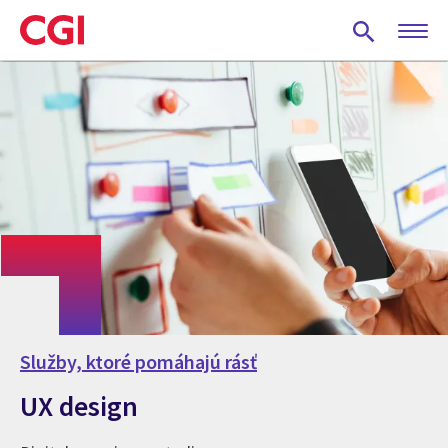
Skip
to
main
content
Služby, ktoré pomáhajú rásť
UX design