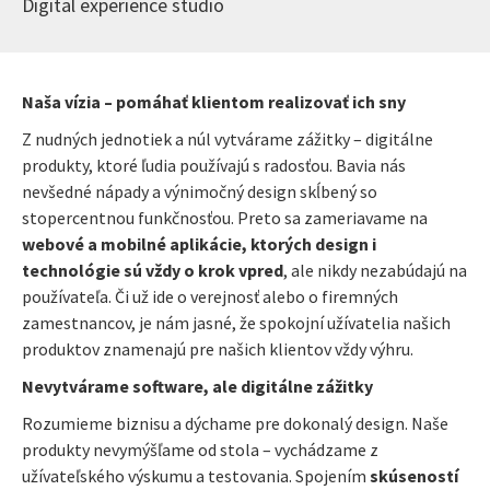
Digital experience studio
Naša vízia – pomáhať klientom realizovať ich sny
Z nudných jednotiek a núl vytvárame zážitky – digitálne
produkty, ktoré ľudia používajú s radosťou. Bavia nás
nevšedné nápady a výnimočný design skĺbený so
stopercentnou funkčnosťou. Preto sa zameriavame na
webové a mobilné aplikácie, ktorých design i
technológie sú vždy o krok vpred
, ale nikdy nezabúdajú na
používateľa. Či už ide o verejnosť alebo o firemných
zamestnancov, je nám jasné, že spokojní užívatelia našich
produktov znamenajú pre našich klientov vždy výhru.
Nevytvárame software, ale digitálne zážitky
Rozumieme biznisu a dýchame pre dokonalý design. Naše
produkty nevymýšľame od stola – vychádzame z
užívateľského výskumu a testovania. Spojením
skúseností