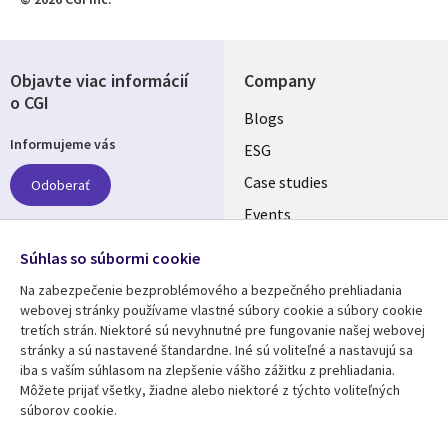
Objavte viac informácií
Company
o CGI
Useful
Blogs
Informujeme vás
links
ESG
SLOVAKIA
Case studies
Odoberať
Events
Media center
Follow us
Súhlas so súbormi cookie
Newsroom
Na zabezpečenie bezproblémového a bezpečného prehliadania
Social
webovej stránky používame vlastné súbory cookie a súbory cookie
Media
tretích strán. Niektoré sú nevyhnutné pre fungovanie našej webovej
SLOVAKIA
stránky a sú nastavené štandardne. Iné sú voliteľné a nastavujú sa
iba s vaším súhlasom na zlepšenie vášho zážitku z prehliadania.
Resource center
Support
Môžete prijať všetky, žiadne alebo niektoré z týchto voliteľných
súborov cookie.
Library
Legal
Articles
Privacy