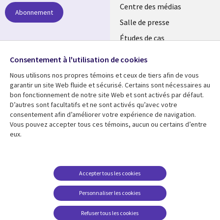
links
Centre des médias
Abonnement
LUXEMBOURG
Salle de presse
Études de cas
Événements
Suivez-nous
Consentement à l'utilisation de cookies
Nous utilisons nos propres témoins et ceux de tiers afin de vous
Social
garantir un site Web fluide et sécurisé. Certains sont nécessaires au
Media
bon fonctionnement de notre site Web et sont activés par défaut.
LUXEMBOURG
D’autres sont facultatifs et ne sont activés qu’avec votre
consentement afin d’améliorer votre expérience de navigation.
Ressources
Support
Vous pouvez accepter tous ces témoins, aucun ou certains d’entre
eux.
Library
Legal
Articles
Restrictions et
conditions juridiques
Links
SECTIONS
Blog
Confidentialité
SECTIONS
FR
Études de cas
Accepter tous les cookies
Accessibilité
Podcasts
FR
Personnaliser les cookies
Données personnelles
Points de vue
Centre de gestion des
Refuser tous les cookies
Événements