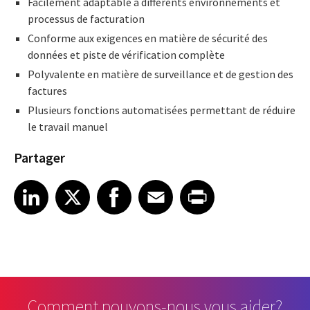
Facilement adaptable à différents environnements et
processus de facturation
Conforme aux exigences en matière de sécurité des
données et piste de vérification complète
Polyvalente en matière de surveillance et de gestion des
factures
Plusieurs fonctions automatisées permettant de réduire
le travail manuel
Partager
Share article on LinkedIn
Share article on X
Share article on Facebook
Share article on Email
Share article on Print
LinkedIn
X
Facebook
Email
Print
Comment pouvons-nous vous aider?