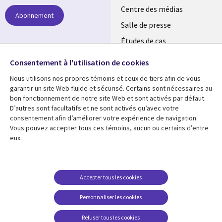
links
Centre des médias
Abonnement
LUXEMBOURG
Salle de presse
Études de cas
Événements
Suivez-nous
Consentement à l'utilisation de cookies
Nous utilisons nos propres témoins et ceux de tiers afin de vous
Social
garantir un site Web fluide et sécurisé. Certains sont nécessaires au
Media
bon fonctionnement de notre site Web et sont activés par défaut.
LUXEMBOURG
D’autres sont facultatifs et ne sont activés qu’avec votre
consentement afin d’améliorer votre expérience de navigation.
Ressources
Support
Vous pouvez accepter tous ces témoins, aucun ou certains d’entre
eux.
Library
Legal
Articles
Restrictions et
conditions juridiques
Links
SECTIONS
Blog
Confidentialité
SECTIONS
FR
Études de cas
Accepter tous les cookies
Accessibilité
Podcasts
FR
Personnaliser les cookies
Données personnelles
Points de vue
Centre de gestion des
Refuser tous les cookies
Événements