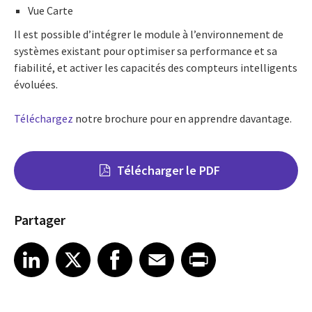
Vue Carte
Il est possible d’intégrer le module à l’environnement de
systèmes existant pour optimiser sa performance et sa
fiabilité, et activer les capacités des compteurs intelligents
évoluées.
Téléchargez
notre brochure pour en apprendre davantage.
Télécharger le PDF
Partager
Share on LinkedIn
Share on X
Share on Facebook
Share on Email
Share on Print
LinkedIn
X
Facebook
Email
Print