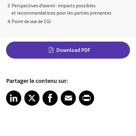
Perspectives d’avenir : impacts possibles
et recommandations pour les parties prenantes
Point de vue de CGI
Download PDF
Partager le contenu sur:
Share on LinkedIn
Share on X
Share on Facebook
Share on Email
Share on Print
LinkedIn
X
Facebook
Email
Print