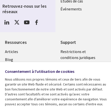
Études de cas
Retrouvez-nous sur les
Événements
réseaux
Social
Media
LUXEMBOURG
Ressources
Support
Library
Legal
Articles
Restrictions et
conditions juridiques
Links
SECTIONS
Blog
Confidentialité
SECTIONS
FR
Études de cas
Consentement à l'utilisation de cookies
Accessibilité
Podcasts
FR
Nous utilisons nos propres témoins et ceux de tiers afin de vous
Données personnelles
Points de vue
garantir un site Web fluide et sécurisé. Certains sont nécessaires au
Centre de gestion des
bon fonctionnement de notre site Web et sont activés par défaut.
Événements
D’autres sont facultatifs et ne sont activés qu’avec votre
témoins
En voir plus
consentement afin d’améliorer votre expérience de navigation. Vous
pouvez accepter tous ces témoins, aucun ou certains d’entre eux.