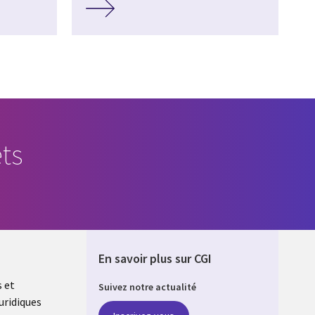
ts
En savoir plus sur CGI
s et
Suivez notre actualité
uridiques
ONS