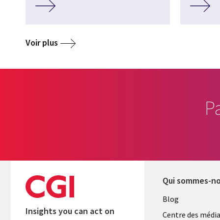
Voir plus
P
Qui sommes-n
Useful
Blog
Insights you can act on
links
Centre des médi