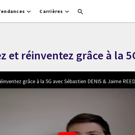
Tendances
Carrières
 et réinventez grâce à la 5
réinventez grâce à la 5G avec Sébastien DENIS & Jaime REE