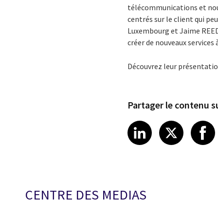
télécommunications et nous
centrés sur le client qui p
Luxembourg et Jaime REED,
créer de nouveaux services à
Découvrez leur présentatio
Partager le contenu su
Share article
Share art
Shar
LinkedIn
X
CENTRE DES MEDIAS