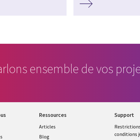
arlons ensemble de vos proje
ous
Ressources
Support
Library
Legal
Articles
Restriction
conditions j
Links
SECTI
as
Blog