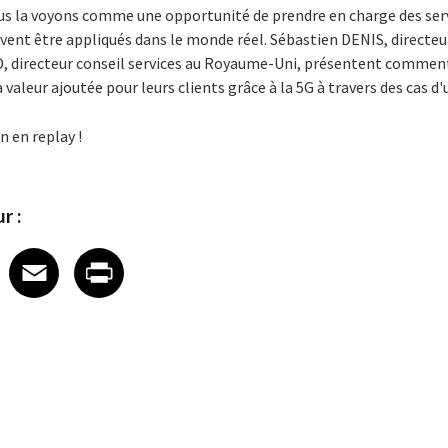
 la voyons comme une opportunité de prendre en charge des serv
euvent être appliqués dans le monde réel.
Sébastien DENIS, directeur
 directeur conseil services au Royaume-Uni, présentent comment
 valeur ajoutée pour leurs clients grâce à la 5G à travers des cas d'u
n en replay !
r :
 on LinkedIn
icle on X
e article on Facebook
Share article on Email
Share article on Print
Facebook
Email
Print