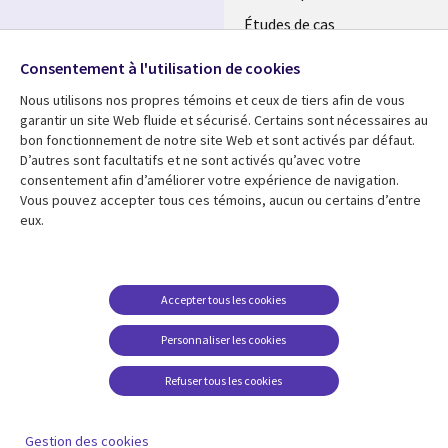
Études de cas
Retrouvez-nous sur les
Événements
réseaux
Consentement à l'utilisation de cookies
Nous utilisons nos propres témoins et ceux de tiers afin de vous
Social
garantir un site Web fluide et sécurisé. Certains sont nécessaires au
Media
bon fonctionnement de notre site Web et sont activés par défaut.
LUXEMBOURG
D’autres sont facultatifs et ne sont activés qu’avec votre
consentement afin d’améliorer votre expérience de navigation.
Ressources
Support
Vous pouvez accepter tous ces témoins, aucun ou certains d’entre
eux.
Library
Legal
Articles
Restrictions et
conditions juridiques
Links
SECTIONS
Blog
Confidentialité
SECTIONS
FR
Études de cas
Accepter tous les cookies
Accessibilité
Podcasts
FR
Personnaliser les cookies
Données personnelles
Points de vue
Centre de gestion des
Refuser tous les cookies
Événements
témoins
En voir plus
Gestion des cookies