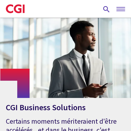
Skip
to
main
content
CGI Business Solutions
Certains moments mériteraient d'être
accélérés...et dans le business, c'est