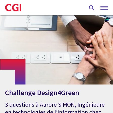
Skip
to
main
content
Challenge Design4Green
3 questions à Aurore SIMON, Ingénieure
en technologies de l’information chez