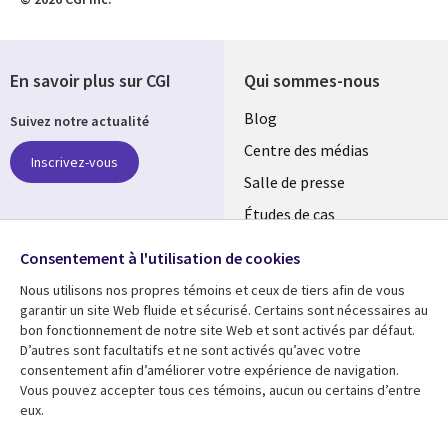
En savoir plus sur CGI
Qui sommes-nous
Useful
Blog
Suivez notre actualité
links
Centre des médias
Inscrivez-vous
LUXEMBOURG
Salle de presse
Études de cas
Retrouvez-nous sur les
Événements
réseaux
Consentement à l'utilisation de cookies
Nous utilisons nos propres témoins et ceux de tiers afin de vous
Social
garantir un site Web fluide et sécurisé. Certains sont nécessaires au
Media
bon fonctionnement de notre site Web et sont activés par défaut.
LUXEMBOURG
D’autres sont facultatifs et ne sont activés qu’avec votre
consentement afin d’améliorer votre expérience de navigation.
Ressources
Support
Vous pouvez accepter tous ces témoins, aucun ou certains d’entre
eux.
Library
Legal
Articles
Restrictions et
conditions juridiques