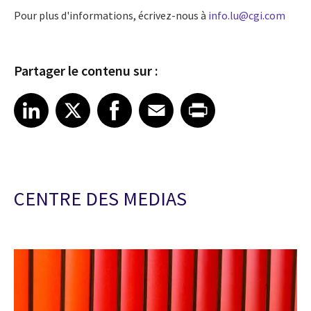
Pour plus d'informations, écrivez-nous à
info.lu@cgi.com
Partager le contenu sur :
Share article on LinkedIn
Share article on X
Share article on Facebook
Share article on Email
Share article on Print
LinkedIn
X
Facebook
Email
Print
CENTRE DES MEDIAS