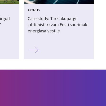
ARTIKLID
võrgud
Case study: Tark akupargi
”
juhtimistarkvara Eesti suurimale
energiasalvestile