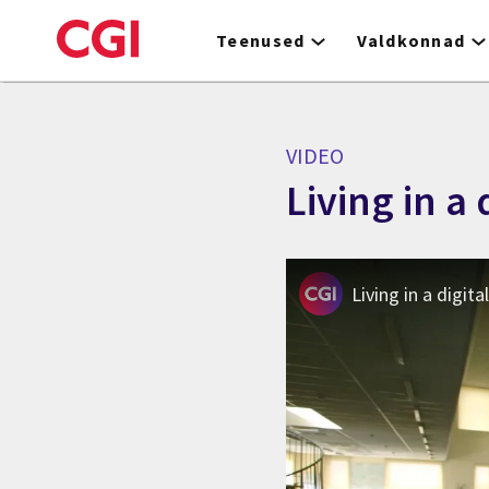
Skip
to
Teenused
Valdkonnad
main
content
VIDEO
Living in a 
Living in a digita