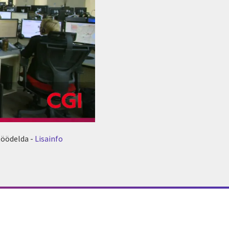
töödelda -
Lisainfo