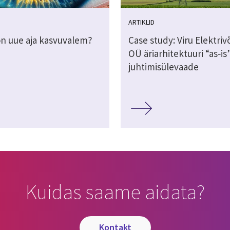
ARTIKLID
on uue aja kasvuvalem?
Case study: Viru Elektri
OÜ äriarhitektuuri “as‑is
juhtimisülevaade
Kuidas saame aidata?
kontakt