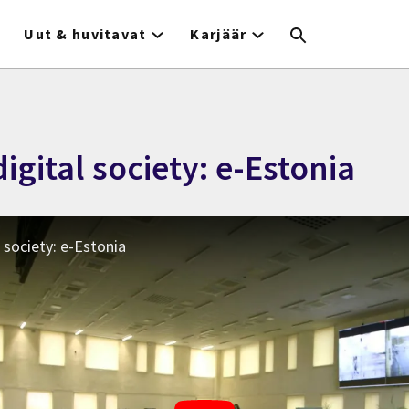
Uut & huvitavat
Karjäär
digital society: e-Estonia
l society: e-Estonia