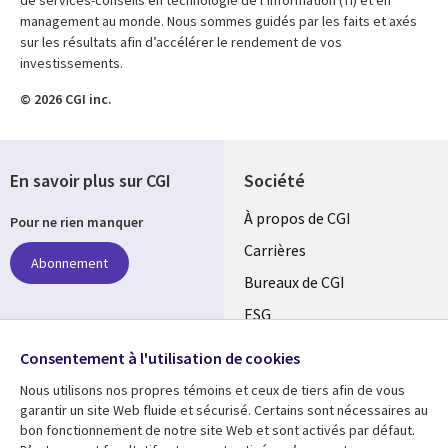
de services-conseils en technologie de l’information (TI) et en
management au monde. Nous sommes guidés par les faits et axés
sur les résultats afin d’accélérer le rendement de vos
investissements.
© 2026 CGI inc.
En savoir plus sur CGI
Société
Useful
À propos de CGI
Pour ne rien manquer
links
Carrières
Abonnement
CANADA
Bureaux de CGI
ESG
FR
Alliances
Suivez-nous
Consentement à l'utilisation de cookies
Nous utilisons nos propres témoins et ceux de tiers afin de vous
Social
garantir un site Web fluide et sécurisé. Certains sont nécessaires au
Media
bon fonctionnement de notre site Web et sont activés par défaut.
CANADA