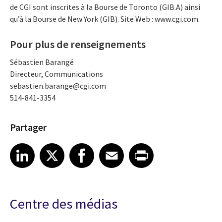
de CGI sont inscrites à la Bourse de Toronto (GIB.A) ainsi
qu’à la Bourse de New York (GIB). Site Web : www.cgi.com.
Pour plus de renseignements
Sébastien Barangé
Directeur, Communications
sebastien.barange@cgi.com
514-841-3354
Partager
Share article on LinkedIn
Share article on X
Share article on Facebook
Share article on Email
Share article on Print
LinkedIn
X
Facebook
Email
Print
Centre des médias