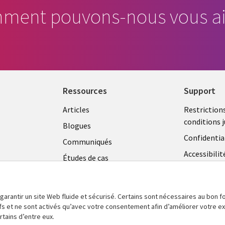
ment pouvons-nous vous ai
Ressources
Support
Library
Legal
Articles
Restriction
conditions j
Links
CANA
Blogues
Confidentia
CANADA
FR
Communiqués
Accessibilit
Études de cas
FR
Centre de g
Événements
témoins
Points de vue
 garantir un site Web fluide et sécurisé. Certains sont nécessaires au bon
En voir plus
tifs et ne sont activés qu’avec votre consentement afin d’améliorer votre 
tains d’entre eux.