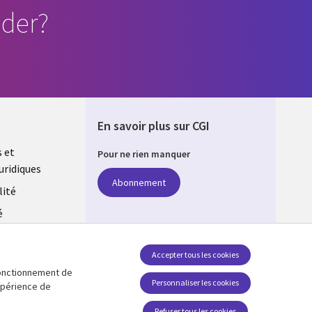
der?
En savoir plus sur CGI
s et
Pour ne rien manquer
uridiques
DA
Abonnement
lité
é
estion des
Accepter tous les cookies
 fonctionnement de
Suivez-nous
Personnaliser les cookies
expérience de
Social Media CANADA
Refuser tous les cookies