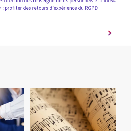
Protection des renseignements personnels et « loi 64
3 m
» : profiter des retours d’expérience du RGPD
fina
l'èr