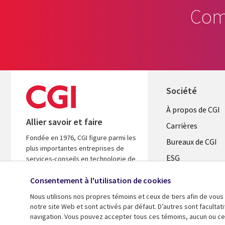
Com
Société
Useful
À propos de CGI
Allier savoir et faire
links
Carrières
Fondée en 1976, CGI figure parmi les
CANADA
Bureaux de CGI
plus importantes entreprises de
ESG
FR
services-conseils en technologie de
l’information (TI) et en management
Alliances
Consentement à l'utilisation de cookies
au monde. Nous sommes guidés par
les faits et axés sur les résultats afin
Nous utilisons nos propres témoins et ceux de tiers afin de vous
d’accélérer le rendement de vos
notre site Web et sont activés par défaut. D’autres sont faculta
investissements.
navigation. Vous pouvez accepter tous ces témoins, aucun ou cer