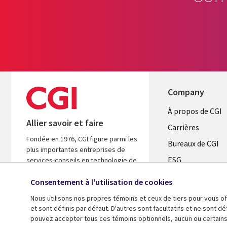
Company
Useful
À propos de CGI
Allier savoir et faire
links
Carrières
Fondée en 1976, CGI figure parmi les
CANADA
Bureaux de CGI
plus importantes entreprises de
ESG
FR
services-conseils en technologie de
l’information (TI) et en management
Alliances
Consentement à l'utilisation de cookies
au monde. Nous sommes guidés par
les faits et axés sur les résultats afin
Nous utilisons nos propres témoins et ceux de tiers pour vous of
d’accélérer le rendement de vos
et sont définis par défaut. D'autres sont facultatifs et ne sont 
investissements.
pouvez accepter tous ces témoins optionnels, aucun ou certains