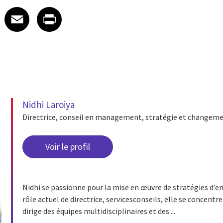
 on LinkedIn
icle on X
e article on Facebook
Share article on Email
Share article on Print
Facebook
Email
Print
Nidhi Laroiya
Directrice, conseil en management, stratégie et changem
Voir le profil
Nidhi se passionne pour la mise en œuvre de stratégies d’en
rôle actuel de directrice, servicesconseils, elle se concentr
dirige des équipes multidisciplinaires et des ...