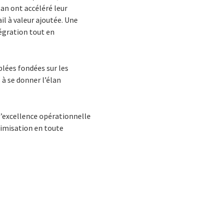
lan ont accéléré leur
ail à valeur ajoutée. Une
égration tout en
blées fondées sur les
 à se donner l’élan
’excellence opérationnelle
timisation en toute