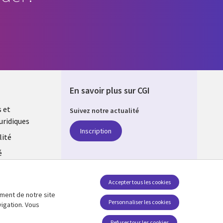
En savoir plus sur CGI
s et
Suivez notre actualité
uridiques
DA
Inscription
lité
é
estion des
Accepter tous les cookies
ement de notre site
SUIVEZ-NOUS
Personnaliser les cookies
vigation. Vous
Social Media CANADA
Refuser tous les cookies