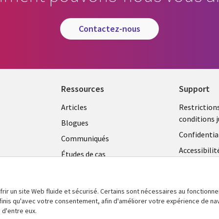
contactez-nous
Ressources
Support
Library
Legal
Articles
Restriction
conditions j
Links
CANA
Blogues
Confidentia
CANADA
FR
Communiqués
Accessibilit
Études de cas
FR
Centre de g
Événements
témoins
Points de vue
frir un site Web fluide et sécurisé. Certains sont nécessaires au fonctionn
En voir plus
définis qu'avec votre consentement, afin d'améliorer votre expérience de na
 d'entre eux.