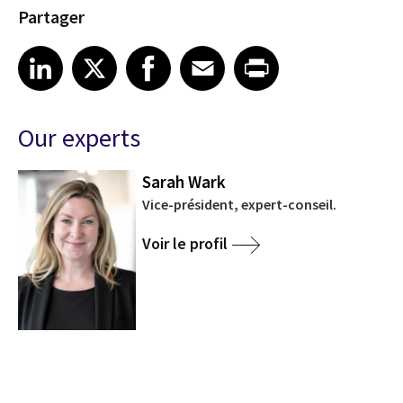
Partager
Share article on LinkedIn
Share article on X
Share article on Facebook
Share article on Email
Share article on Print
LinkedIn
X
Facebook
Email
Print
Our experts
Sarah Wark
Vice-président, expert-conseil.
Voir le profil