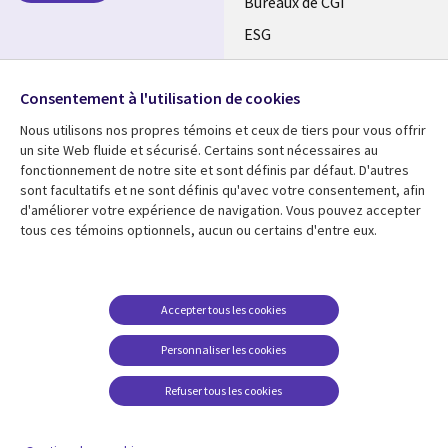
CANADA
Bureaux de CGI
ESG
FR
Alliances
SUIVEZ-NOUS
Consentement à l'utilisation de cookies
Social
Nous utilisons nos propres témoins et ceux de tiers pour vous offrir
Media
un site Web fluide et sécurisé. Certains sont nécessaires au
CANADA
fonctionnement de notre site et sont définis par défaut. D'autres
sont facultatifs et ne sont définis qu'avec votre consentement, afin
Ressources
Support
d'améliorer votre expérience de navigation. Vous pouvez accepter
tous ces témoins optionnels, aucun ou certains d'entre eux.
Library
Legal
Articles
Restrictions et
conditions juridiques
Links
CANADA
Blogues
Confidentialité
CANADA
FR
Communiqués
Accepter tous les cookies
Accessibilité
Études de cas
FR
Personnaliser les cookies
Centre de gestion des
Événements
témoins
Refuser tous les cookies
Points de vue
En voir plus