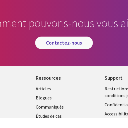
ment pouvons-nous vous ai
contactez-nous
Ressources
Support
Library
Legal
Articles
Restriction
conditions j
Links
CANA
Blogues
Confidentia
CANADA
FR
Communiqués
Accessibilit
Études de cas
FR
Centre de g
Événements