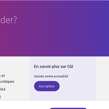
der?
En savoir plus sur CGI
s et
Suivez notre actualité
uridiques
DA
Inscription
lité
é
estion des