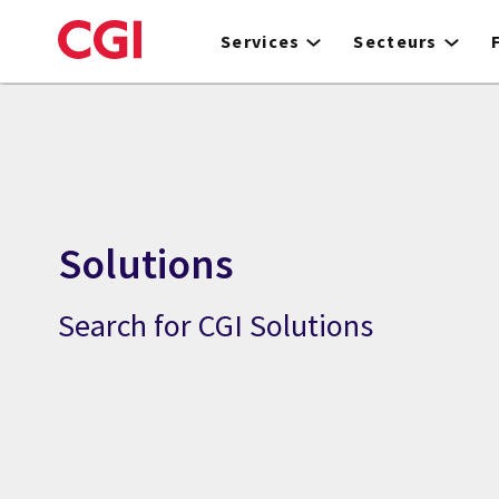
Skip
to
Services
Secteurs
main
content
Solutions
Search for CGI Solutions