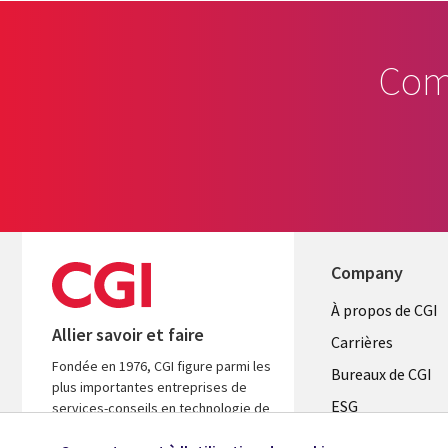
Com
Company
Useful
À propos de CGI
Allier savoir et faire
links
Carrières
Fondée en 1976, CGI figure parmi les
CANADA
Bureaux de CGI
plus importantes entreprises de
ESG
FR
services-conseils en technologie de
l’information (TI) et en management
Alliances