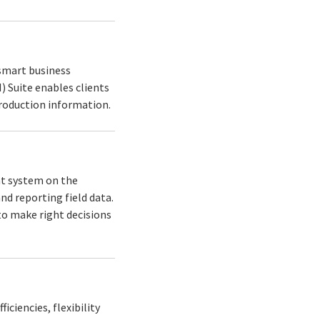
 smart business
 Suite enables clients
production information.
nt system on the
d reporting field data.
to make right decisions
iencies, flexibility