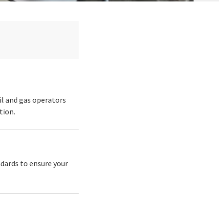
il and gas operators
tion.
ndards to ensure your