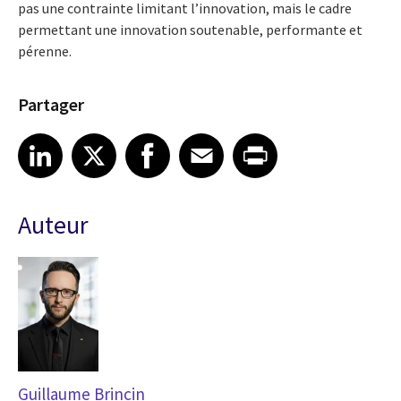
pas une contrainte limitant l’innovation, mais le cadre
permettant une innovation soutenable, performante et
pérenne.
Partager
Share article on LinkedIn
Share article on X
Share article on Facebook
Share article on Email
Share article on Print
LinkedIn
X
Facebook
Email
Print
Auteur
Guillaume Brincin