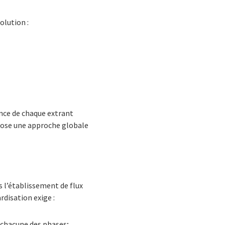
olution :
ence de chaque extrant
mpose une approche globale
s l’établissement de flux
rdisation exige :
r chacune des phases;