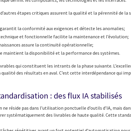
nique définit les composants, les technologies et les interfaces.
’autres étapes critiques assurent la qualité et la pérennité de la s
 garantit la conformité aux exigences et détecte les anomalies;
chnique et fonctionnelle facilite la maintenance et l’évolution;
naissances assure la continuité opérationnelle;
e maintient la disponibilité et la performance des systèmes.
vrables qui constituent les intrants de la phase suivante. L’excell
 qualité des résultats en aval. C’est cette interdépendance qui i
tandardisation : des flux IA stabilisés
 ne réside pas dans l’utilisation ponctuelle d’outils d’IA, mais dan
rer systématiquement des livrables de haute qualité. Cette standa
s tâches répétitives ayant un fort potentiel d’automatisation pou