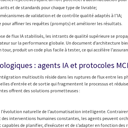
barits et de standards pour chaque type de livrable;
 mécanismes de validation et de contrôle qualité adaptés à l’IA;
e pour affiner les requêtes (prompts) et améliorer les résultats.
e de flux IA stabilisés, les intrants de qualité supérieure se prop
cateur sur la performance globale. Un document d’architecture bien 
tour, produit un code plus facile à tester, ce qui accélère l’assuranc
ologiques : agents IA et protocoles MC
intégration multioutils réside dans les ruptures de flux entre les 
lles d’entrée et de sortie qui fragmentent le processus et réduisent
tes offrent des solutions prometteuses :
l’évolution naturelle de l’automatisation intelligente. Contrairem
nt des interventions humaines constantes, les agents peuvent orch
capables de planifier, d’exécuter et de s’adapter en fonction des 