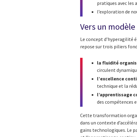
pratiques avec les 
l’exploration de n
Vers un modèle 
Le concept d’hyperagilité 
repose sur trois piliers fo
la fluidité organi
circulent dynamique
l’excellence cont
technique et la réd
l’apprentissage c
des compétences et
Cette transformation organ
dans un contexte d’accélér
gains technologiques. Le pa