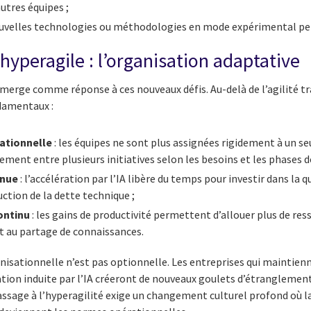
autres équipes ;
ouvelles technologies ou méthodologies en mode expérimental pen
hyperagile : l’organisation adaptative
émerge comme réponse à ces nouveaux défis. Au-delà de l’agilité t
ndamentaux :
sationnelle
: les équipes ne sont plus assignées rigidement à un seu
ment entre plusieurs initiatives selon les besoins et les phases de
inue
: l’accélération par l’IA libère du temps pour investir dans la q
uction de la dette technique ;
ontinu
: les gains de productivité permettent d’allouer plus de r
 au partage de connaissances.
isationnelle n’est pas optionnelle. Les entreprises qui maintienn
ation induite par l’IA créeront de nouveaux goulets d’étrangleme
ssage à l’hyperagilité exige un changement culturel profond où la 