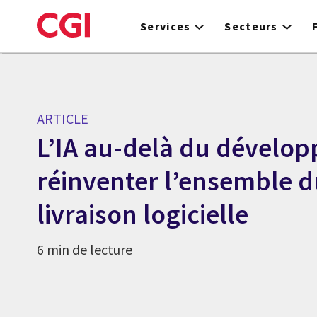
Skip
to
Services
Secteurs
main
content
ARTICLE
L’IA au-delà du dévelop
réinventer l’ensemble d
livraison logicielle
6 min de lecture