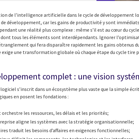
on de l’intelligence artificielle dans le cycle de développement lo
 de développement, car les gains de productivité y sont immédiats
pendant une réalité plus complexe : même s’il est au cœur du cycl
e dont tous les éléments sont interdépendants. Ignorer l’optimisa
d’étranglement qui fera disparaître rapidement les gains obtenus 
 exige une transformation globale où chaque étape du cycle tire pa
eloppement complet : une vision syst
ogiciel s’inscrit dans un écosystème plus vaste que la simple écri
égiques en posent les fondations :
 orchestre les ressources, les délais et les priorités;
treprise aligne les systèmes avec la stratégie organisationnelle;
aires traduit les besoins d’affaires en exigences fonctionnelles;