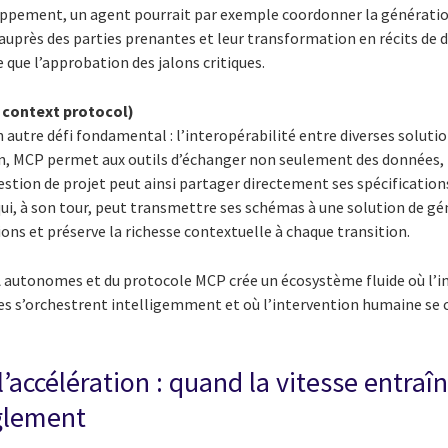
oppement, un agent pourrait par exemple coordonner la génératio
n auprès des parties prenantes et leur transformation en récits d
que l’approbation des jalons critiques.
 context protocol)
autre défi fondamental : l’interopérabilité entre diverses solutio
, MCP permet aux outils d’échanger non seulement des données, m
gestion de projet peut ainsi partager directement ses spécifications
ui, à son tour, peut transmettre ses schémas à une solution de gé
ions et préserve la richesse contextuelle à chaque transition.
 autonomes et du protocole MCP crée un écosystème fluide où l’i
es s’orchestrent intelligemment et où l’intervention humaine se c
l’accélération : quand la vitesse entra
glement