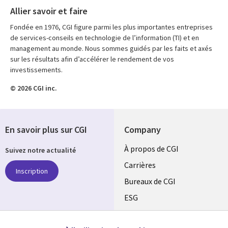
Allier savoir et faire
Fondée en 1976, CGI figure parmi les plus importantes entreprises
de services-conseils en technologie de l’information (TI) et en
management au monde. Nous sommes guidés par les faits et axés
sur les résultats afin d’accélérer le rendement de vos
investissements.
© 2026 CGI inc.
En savoir plus sur CGI
Company
Useful
À propos de CGI
Suivez notre actualité
links
Carrières
Inscription
CANADA
Bureaux de CGI
ESG
FR
Alliances
SUIVEZ-NOUS