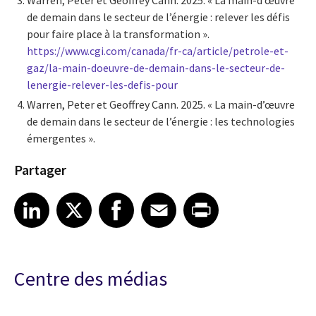
Warren, Peter et Geoffrey Cann. 2025. « La main-d’œuvre
de demain dans le secteur de l’énergie : relever les défis
pour faire place à la transformation ».
https://www.cgi.com/canada/fr-ca/article/petrole-et-
gaz/la-main-doeuvre-de-demain-dans-le-secteur-de-
lenergie-relever-les-defis-pour
Warren, Peter et Geoffrey Cann. 2025. « La main-d’œuvre
de demain dans le secteur de l’énergie : les technologies
émergentes ».
Partager
Share article on LinkedIn
Share article on X
Share article on Facebook
Share article on Email
Share article on Print
LinkedIn
X
Facebook
Email
Print
Centre des médias