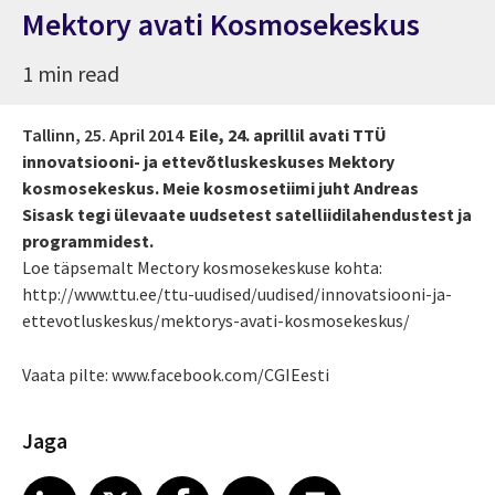
Mektory avati Kosmosekeskus
1 min read
Tallinn,
25. April 2014
Eile, 24. aprillil avati TTÜ
innovatsiooni- ja ettevõtluskeskuses Mektory
kosmosekeskus. Meie kosmosetiimi juht Andreas
Sisask tegi ülevaate uudsetest satelliidilahendustest ja
programmidest.
Loe täpsemalt Mectory kosmosekeskuse kohta:
http://www.ttu.ee/ttu-uudised/uudised/innovatsiooni-ja-
ettevotluskeskus/mektorys-avati-kosmosekeskus/
Vaata pilte: www.facebook.com/CGIEesti
Jaga
Share article on LinkedIn
Share article on X
Share article on Facebook
Share article on Email
Share article on Print
LinkedIn
X
Facebook
Email
Print