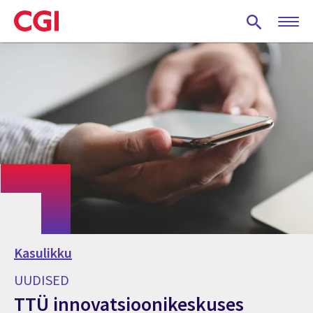
Skip
to
main
content
Kasulikku
UUDISED
TTÜ innovatsioonikeskuses