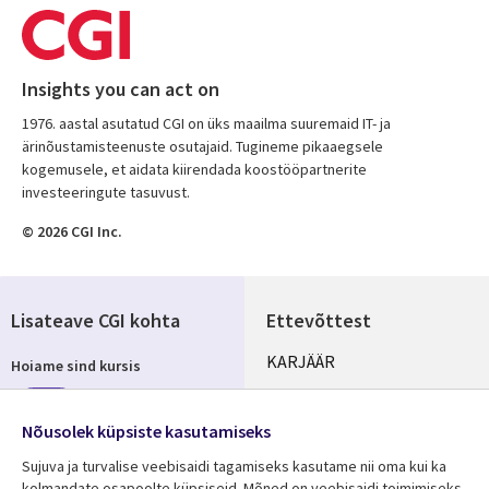
Insights you can act on
1976. aastal asutatud CGI on üks maailma suuremaid IT- ja
ärinõustamisteenuste osutajaid. Tugineme pikaaegsele
kogemusele, et aidata kiirendada koostööpartnerite
investeeringute tasuvust.
© 2026 CGI Inc.
Lisateave CGI kohta
Ettevõttest
Useful
KARJÄÄR
Hoiame sind kursis
links
KONTORID
Telli
ESTONIA
Nõusolek küpsiste kasutamiseks
Sujuva ja turvalise veebisaidi tagamiseks kasutame nii oma kui ka
kolmandate osapoolte küpsiseid. Mõned on veebisaidi toimimiseks