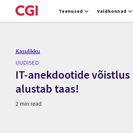
Skip
to
Teenused
Valdkonnad
main
content
Kasulikku
UUDISED
IT-anekdootide võistlus I
alustab taas!
2 min read