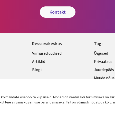
kontakt
Ressursikeskus
Tugi
Library
Legal
Viimased uudised
Õigused
Links
ESTON
Artiklid
Privaatsus
ESTONIA
Blogi
Juurdepääs
Muuda nõus
a kolmandate osapoolte küpsiseid. Mõned on veebisaidi toimimiseks vajaliku
ekul teie sirvimiskogemuse parandamiseks. Teil on võimalik nõustuda kõigi n