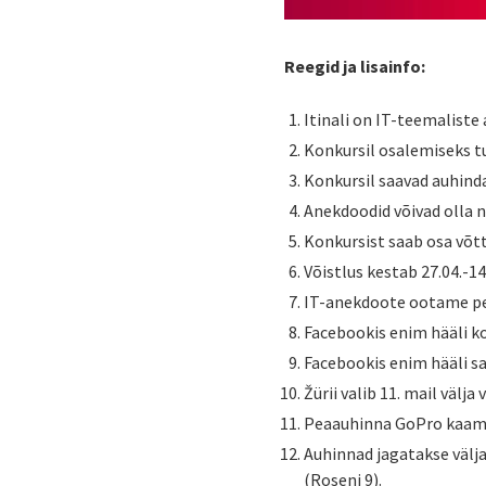
Reegid ja lisainfo:
Itinali on IT-teemaliste
Konkursil osalemiseks t
Konkursil saavad auhinda
Anekdoodid võivad olla ni
Konkursist saab osa võtt
Võistlus kestab 27.04.-14
IT-anekdoote ootame per
Facebookis enim hääli ko
Facebookis enim hääli sa
Žürii valib 11. mail välja
Peaauhinna GoPro kaamera
Auhinnad jagatakse välja
(Roseni 9).