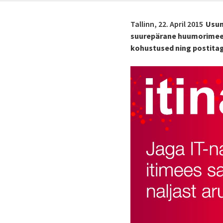
Tallinn,
22. April 2015
Usum
suurepärane huumorimeel
kohustused ning postitag