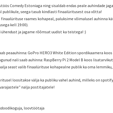
stöös Comedy Estoniaga ning sisaldab endas peale auhindade jaga
 publikule, seega tasub kindlasti finaalüritusest osa võtta!
a finaalürituse raames kohapeal, paluksime võimalusel auhinna k
usega kell 19:00).
 ühendust ja jagame rõõmsat uudist ka teistega! :)
i saab peaauhinna: GoPro HERO3 White Edition spordikaamera koos 
gunud nali saab auhinna: RaspBerry Pi 2 Model B koos lisatarviku
a nalja seast valib finaalürituse kohapealne publik ka oma lemmiku
üritusel loositakse välja ka publiku vahel auhind, milleks on spot
varajastele" nalja postitajatele!
ekdoodikoguja, loovtöötaja