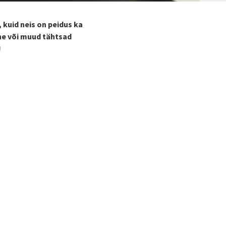
 kuid neis on peidus ka
ne või muud tähtsad
u!