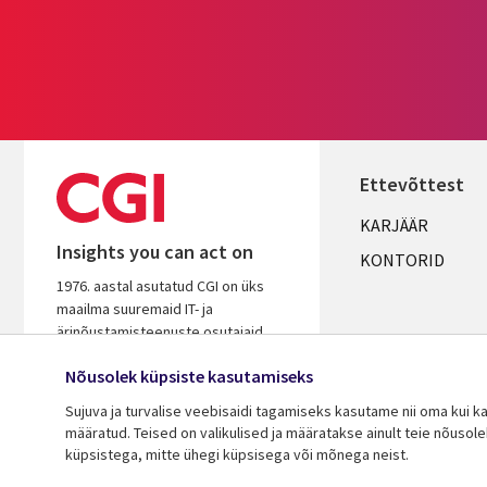
Ettevõttest
Useful
KARJÄÄR
Insights you can act on
links
KONTORID
1976. aastal asutatud CGI on üks
ESTONIA
maailma suuremaid IT- ja
ärinõustamisteenuste osutajaid.
Tugineme pikaaegsele kogemusele,
Nõusolek küpsiste kasutamiseks
et aidata kiirendada
koostööpartnerite investeeringute
Sujuva ja turvalise veebisaidi tagamiseks kasutame nii oma kui k
tasuvust.
määratud. Teised on valikulised ja määratakse ainult teie nõusol
küpsistega, mitte ühegi küpsisega või mõnega neist.
© 2026 CGI Inc.