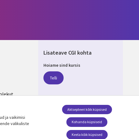
Lisateave CGI kohta
Hoiame sind kursis
IA
Telli
olekut
Aktsepteeri kõik küpsised
d ja vaikimisi
Jälgi meid
Kohanda küpsiseid
ende valikuliste
Social Media ESTONIA
Keela kõik küpsised