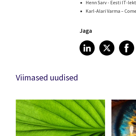
Henn Sarv - Eesti IT-lekt
Karl-Alari Varma – Com
Jaga
Share article
Share art
Shar
LinkedIn
X
Viimased uudised