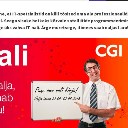
e, et IT-spetsialistid on küll tõsised oma ala professionaalid,
. Seega visake hetkeks kõrvale satelliitide programmeerimi
e üks vahva IT-nali. Ärge muretsege, itimees saab naljast ar