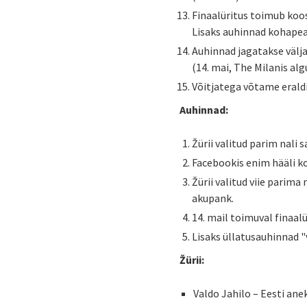
Finaalüritus toimub koo
Lisaks auhinnad kohapeal
Auhinnad jagatakse välj
(14. mai, The Milanis alg
Võitjatega võtame eraldi
Auhinnad:
Žürii valitud parim nal
Facebookis enim hääli ko
Žürii valitud viie parim
akupank.
14. mail toimuval finaal
Lisaks üllatusauhinnad "
Žürii:
Valdo Jahilo – Eesti an