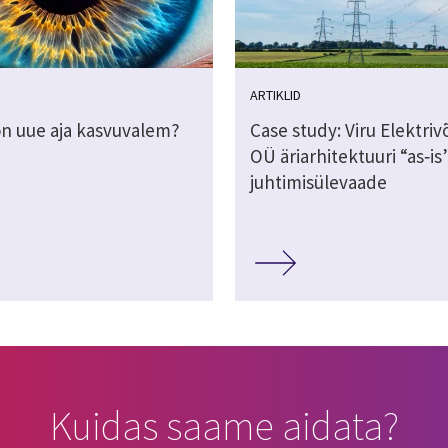
ARTIKLID
on uue aja kasvuvalem?
Case study: Viru Elektri
OÜ äriarhitektuuri “as‑is
juhtimisülevaade
Kuidas saame aidata?