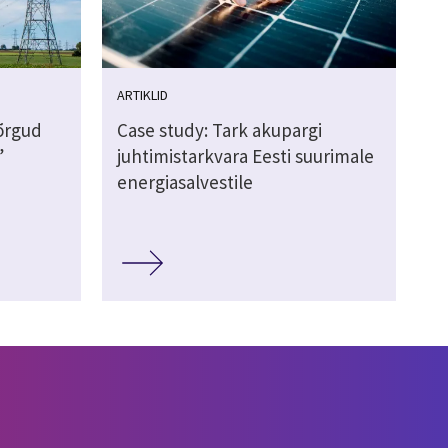
ARTIKLID
võrgud
Case study: Tark akupargi
”
juhtimistarkvara Eesti suurimale
energiasalvestile