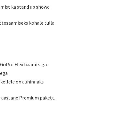
mist ka stand up showd.
ättesaamiseks kohale tulla
GoPro Flex haaratsiga.
tega.
, kellele on auhinnaks
ify aastane Premium pakett.