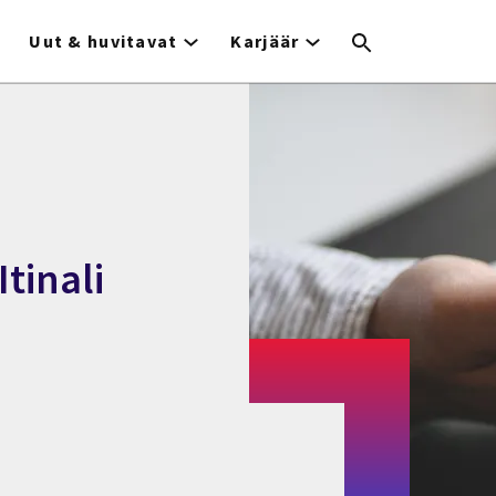
Uut & huvitavat
Karjäär
tinali