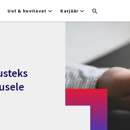
Uut & huvitavat
Karjäär
usteks
usele