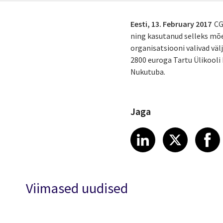
Eesti,
13. February 2017
CG
ning kasutanud selleks mõ
organisatsiooni valivad vä
2800 euroga Tartu Ülikooli
Nukutuba.
Jaga
Share article
Share art
Shar
LinkedIn
X
Viimased uudised