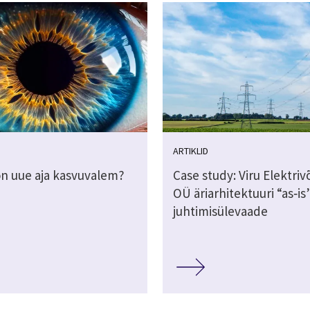
ARTIKLID
on uue aja kasvuvalem?
Case study: Viru Elektri
OÜ äriarhitektuuri “as‑is
juhtimisülevaade