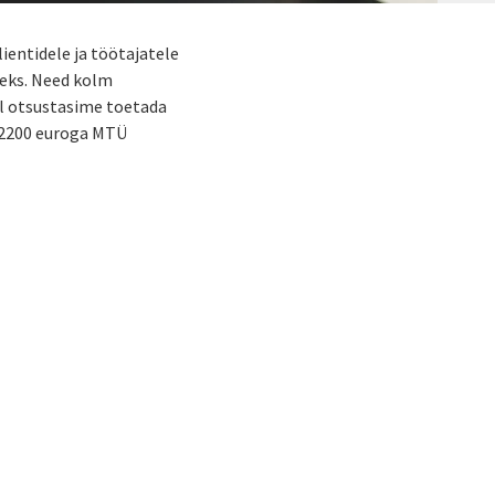
ientidele ja töötajatele
seks. Need kolm
al otsustasime toetada
g 2200 euroga MTÜ