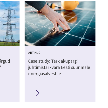
ARTIKLID
võrgud
Case study: Tark akupargi
”
juhtimistarkvara Eesti suurimale
energiasalvestile