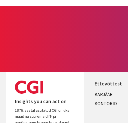
Ettevõttest
Useful
KARJÄÄR
Insights you can act on
links
KONTORID
1976. aastal asutatud CGI on üks
ESTONIA
maailma suuremaid IT- ja
ärinõustamisteenuste osutajaid.