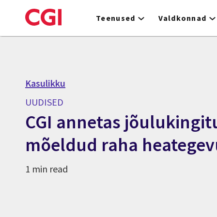
Skip
to
Teenused
Valdkonnad
main
content
Kasulikku
UUDISED
CGI annetas jõulukingit
mõeldud raha heategev
1 min read