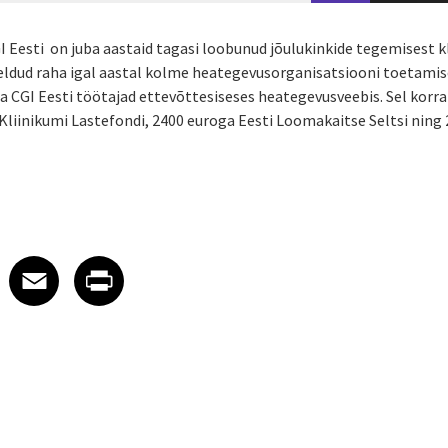
I Eesti on juba aastaid tagasi loobunud jõulukinkide tegemisest kl
eldud raha igal aastal kolme heategevusorganisatsiooni toetami
lja CGI Eesti töötajad ettevõttesiseses heategevusveebis. Sel korr
 Kliinikumi Lastefondi, 2400 euroga Eesti Loomakaitse Seltsi nin
 on LinkedIn
icle on X
e article on Facebook
Share article on Email
Share article on Print
Facebook
Email
Print