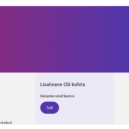
Lisateave CGI kohta
Hoiame sind kursis
IA
Telli
olekut