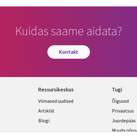
Kuidas saame aidata?
kontakt
Ressursikeskus
Tugi
Library
Legal
Viimased uudised
Õigused
Links
ESTON
Artiklid
Privaatsus
ESTONIA
Blogi
Juurdepääs
Muuda nõus