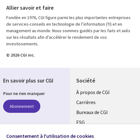
Allier savoir et faire
Fondée en 1976, CGI figure parmi les plus importantes entreprises
de services-conseils en technologie de l’information (TI) et en
management au monde. Nous sommes guidés par les faits et axés
sur les résultats afin d’accélérer le rendement de vos
investissements.
© 2026 CGI inc.
En savoir plus sur CGI
Société
Useful
À propos de CGI
Pour ne rien manquer
links
Carrières
Abonnement
CANADA
Bureaux de CGI
ESG
FR
Alliances
Suivez-nous
Consentement à l'utilisation de cookies