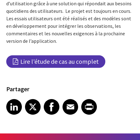
d’utilisation grâce à une solution qui répondait aux besoins
quotidiens des utilisateurs.
Le projet est toujours en cours.
Les essais utilisateurs ont été réalisés et des modèles sont
en développement pour intégrer les observations, les
commentaires et les nouvelles exigences à la prochaine
version de l’application.
Lire l'étude de cas au complet
Partager
Share article on LinkedIn
Share article on X
Share article on Facebook
Share article on Email
Share article on Print
LinkedIn
X
Facebook
Email
Print