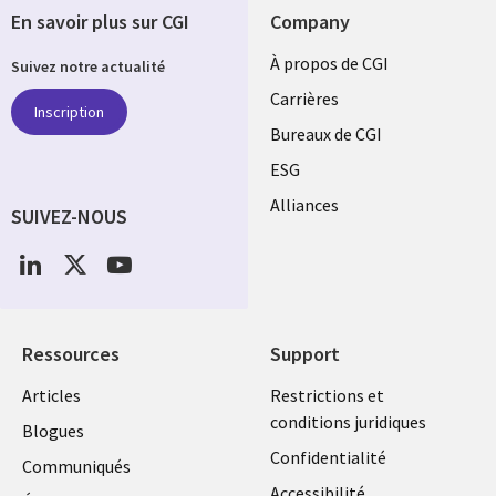
En savoir plus sur CGI
Company
Useful
À propos de CGI
Suivez notre actualité
links
Carrières
Inscription
CANADA
Bureaux de CGI
ESG
FR
Alliances
SUIVEZ-NOUS
Social
Media
CANADA
Ressources
Support
Library
Legal
Articles
Restrictions et
conditions juridiques
Links
CANADA
Blogues
Confidentialité
CANADA
FR
Communiqués
Accessibilité