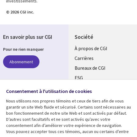
investissements.
© 2026 CGI inc.
En savoir plus sur CGI
Société
Useful
À propos de CGI
Pour ne rien manquer
links
Carrières
Abonnement
CANADA
Bureaux de CGI
ESG
FR
Alliances
Suivez-nous
Consentement à l'utilisation de cookies
Nous utilisons nos propres témoins et ceux de tiers afin de vous
Social
garantir un site Web fluide et sécurisé. Certains sont nécessaires au
Media
bon fonctionnement de notre site Web et sont activés par défaut.
CANADA
D’autres sont facultatifs et ne sont activés qu’avec votre
consentement afin d’améliorer votre expérience de navigation.
Ressources
Support
Vous pouvez accepter tous ces témoins, aucun ou certains d’entre