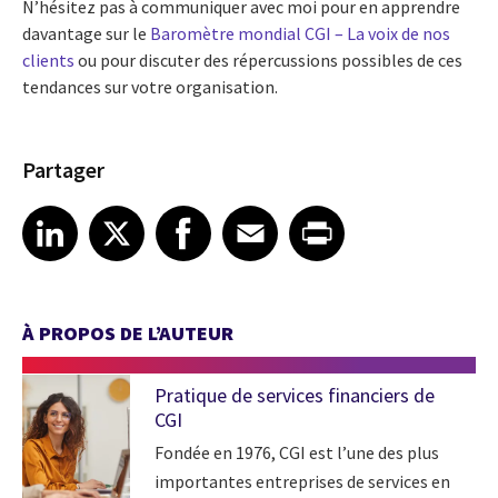
N’hésitez pas à communiquer avec moi pour en apprendre
davantage sur le
Baromètre mondial CGI – La voix de nos
clients
ou pour discuter des répercussions possibles de ces
tendances sur votre organisation.
Partager
Share article on LinkedIn
Share article on X
Share article on Facebook
Share article on Email
Share article on Print
LinkedIn
X
Facebook
Email
Print
À PROPOS DE L’AUTEUR
Pratique de services financiers de
CGI
Fondée en 1976, CGI est l’une des plus
importantes entreprises de services en