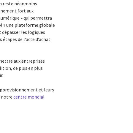
on reste néanmoins
agnement fort aux
numérique » qui permettra
blir une plateforme globale
t dépasser les logiques
s étapes de l’acte d’achat
mettre aux entreprises
ition, de plus en plus
r.
approvisionnement et leurs
e notre
centre mondial