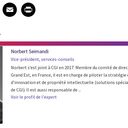
 on LinkedIn
icle on X
e article on Facebook
Share article on Email
Share article on Print
Facebook
Email
Print
T
Norbert Seimandi
Vice-président, services-conseils
Norbert s’est joint à CGI en 2017. Membre du comité de direc
Grand Est, en France, il est en charge de piloter la stratégie
d’innovation et de propriété intellectuelle (solutions spécia
de CGI). Il est aussi responsable de ...
Voir le profil de l'expert