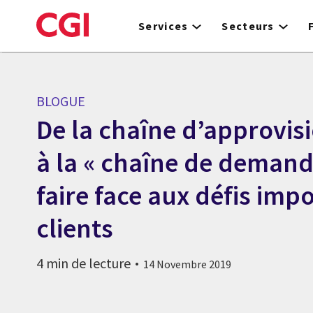
Skip
to
Services
Secteurs
main
content
BLOGUE
De la chaîne d’approvi
à la « chaîne de demand
faire face aux défis imp
clients
4 min de lecture
14 Novembre 2019