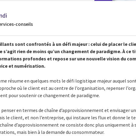
ndi
ervices-conseils
illants sont confrontés à un défi majeur : celui de placer le cl
e s’agit rien de moins qu’un changement de paradigme. À ce tit
ormations profondes et repose sur une nouvelle vision du co
vice et numérisation.
xime résume en quelques mots le défi logistique majeur auquel son
pproche où le client est au centre de l’organisation, repenser l’o
ment pour soutenir ce changement de paradigme.
 penser en termes de chaîne d’approvisionnement et envisager un
 le client, et non l’entreprise, qui instaure les flux et donne le 
la chaîne d’approvisionnement ne consiste donc plus uniquement à 
érations, mais bien à la demande du consommateur.