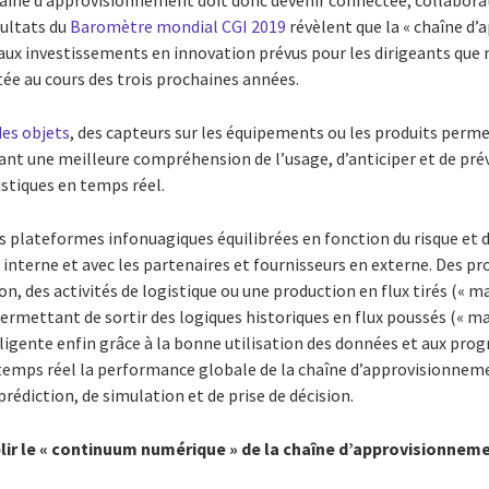
haîne d’approvisionnement doit donc devenir connectée, collaborati
ésultats du
Baromètre mondial CGI 2019
révèlent que la « chaîne d
ipaux investissements en innovation prévus pour les dirigeants que 
itée au cours des trois prochaines années.
des objets
, des capteurs sur les équipements ou les produits perm
ffrant une meilleure compréhension de l’usage, d’anticiper et de pr
istiques en temps réel.
s plateformes infonuagiques équilibrées en fonction du risque et de 
n interne et avec les partenaires et fournisseurs en externe. Des pro
on, des activités de logistique ou une production en flux tirés (« ma
rmettant de sortir des logiques historiques en flux poussés (« ma
ligente enfin grâce à la bonne utilisation des données et aux progr
temps réel la performance globale de la chaîne d’approvisionnem
rédiction, de simulation et de prise de décision.
blir le « continuum numérique » de la chaîne d’approvisionnem