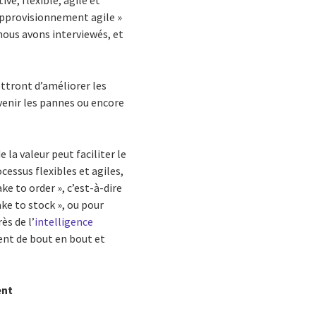
ve, flexible, agile et
’approvisionnement agile »
nous avons interviewés, et
ettront d’améliorer les
évenir les pannes ou encore
la valeur peut faciliter le
cessus flexibles et agiles,
ke to order », c’est-à-dire
ke to stock », ou pour
ès de l’
intelligence
ent de bout en bout et
ent