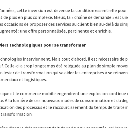
 d’années, cette inversion est devenue la condition essentielle pour 
 de plus en plus complexe. Mieux, la « chaîne de demande » est un
es occasions de proposer des services au client bien au-delà du simp
gmenté : une offre personnalisée, pertinente et enrichie.
leviers technologiques pour se transformer
echnologies interviennent. Mais tout d’abord, il est nécessaire de p
f. Celle-ci a trop longtemps été reléguée au plan de simple moyen
 levier de transformation qui va aider les entreprises à se réinvent
merciaux et logistiques.
nique et le commerce mobile engendrent une explosion continue de
te. À la lumière de ces nouveaux modes de consommation et du deg
sation des processus et le raccourcissement du temps de trait
a transformation.