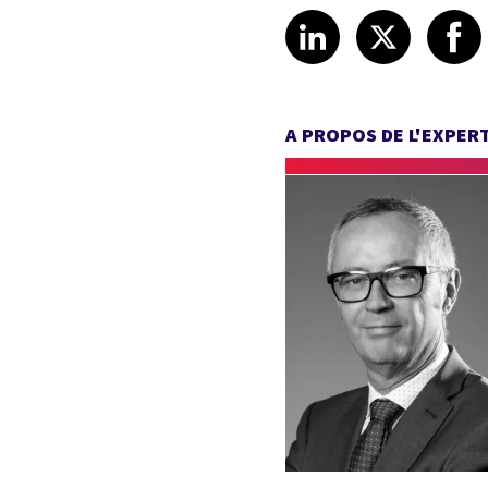
Share article
Share art
Shar
LinkedIn
X
A PROPOS DE L'EXPER