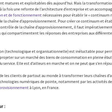
nt matures et exploitables dès aujourd’hui. Mais la transformati
 à la fois une refonte de l’architecture d’entreprise et un accomp
on et de fonctionnement
nécessaires pour établir le « continuum 
 de la chaîne d’approvisionnement. Pour créer ce continuum et éta
e contrôle de la chaîne d’approvisionnement, il faut impérativemen
los qui compartimentent les réponses des entreprises aux différente
n (technologique et organisationnelle) est inéluctable pour per
se projeter sur un marché des biens de consommation en pleine ébull
service. Elle est d’ailleurs en marche et on ne peut que s’en réjoui
 les clients de partout au monde à transformer leurs chaînes d’
chnologies numériques de pointe, notamment par les activités d
approvisionnement
à Lyon, en France.
r :