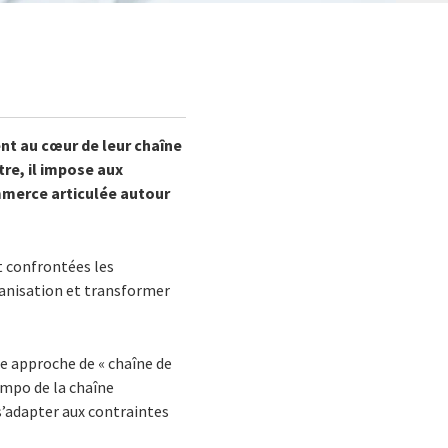
ient au cœur de leur chaîne
re, il impose aux
mmerce articulée autour
t confrontées les
rganisation et transformer
e approche de « chaîne de
tempo de la chaîne
s’adapter aux contraintes