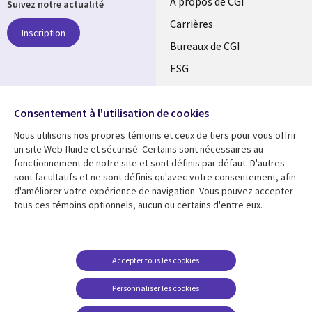
Useful
À propos de CGI
Suivez notre actualité
links
Carrières
Inscription
CANADA
Bureaux de CGI
ESG
FR
Alliances
SUIVEZ-NOUS
Consentement à l'utilisation de cookies
Social
Nous utilisons nos propres témoins et ceux de tiers pour vous offrir
Media
un site Web fluide et sécurisé. Certains sont nécessaires au
CANADA
fonctionnement de notre site et sont définis par défaut. D'autres
sont facultatifs et ne sont définis qu'avec votre consentement, afin
Ressources
Support
d'améliorer votre expérience de navigation. Vous pouvez accepter
tous ces témoins optionnels, aucun ou certains d'entre eux.
Library
Legal
Articles
Restrictions et
conditions juridiques
Links
CANADA
Blogues
Confidentialité
CANADA
FR
Communiqués
Accepter tous les cookies
Accessibilité
Études de cas
FR
Personnaliser les cookies
Centre de gestion des
Événements
témoins