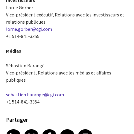
Investisseurs
Lorne Gorber
Vice-président exécutif, Relations avec les investisseurs et
relations publiques
lorne.gorber@cgi.com
+1 514-841-3355
Médias
Sébastien Barangé
Vice-président, Relations avec les médias et affaires
publiques
sebastien.barange@cgi.com
+1 514-841-3354
Partager
Share article on LinkedIn
Share article on X
Share article on Facebook
Share article on Email
Share article on Print
LinkedIn
X
Facebook
Email
Print