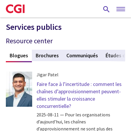
Skip
to
main
content
Services publics
Resource center
s
Blogues
(active tab)
Brochures
Communiqués
Études de 
Jigar Patel
Faire face à l’incertitude : comment les
chaînes d’approvisionnement peuvent-
elles stimuler la croissance
concurrentielle?
2025-08-11
Pour les organisations
d’aujourd’hui, les chaînes
d’approvisionnement ne sont plus des