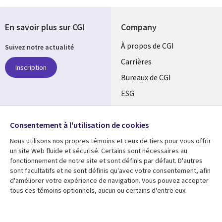
En savoir plus sur CGI
Company
Useful
À propos de CGI
Suivez notre actualité
links
Carrières
Inscription
CANADA
Bureaux de CGI
ESG
FR
Alliances
SUIVEZ-NOUS
Consentement à l'utilisation de cookies
Social
Nous utilisons nos propres témoins et ceux de tiers pour vous offrir
Media
un site Web fluide et sécurisé. Certains sont nécessaires au
CANADA
fonctionnement de notre site et sont définis par défaut. D'autres
sont facultatifs et ne sont définis qu'avec votre consentement, afin
Ressources
Support
d'améliorer votre expérience de navigation. Vous pouvez accepter
tous ces témoins optionnels, aucun ou certains d'entre eux.
Library
Legal
Articles
Restrictions et
conditions juridiques
Links
CANADA
Blogues
Confidentialité